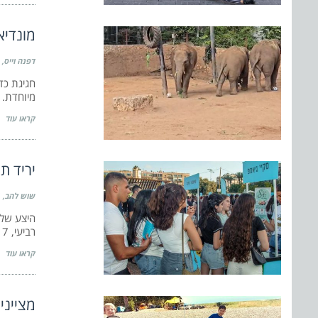
מונדיא
דפנה וייס
חגיגת כד
מיוחדת. 
קראו עוד
יריד ת
שוש להב
רביעי, 17 ביוני 2026,
קראו עוד
מצייני