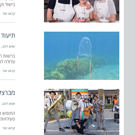
בישול וקו
קראו עוד
תיעוד 
שוש להב
ברשות הט
עלולה להי
קראו עוד
מברצלו
שוש להב
החופש הג
פעילויות
קראו עוד