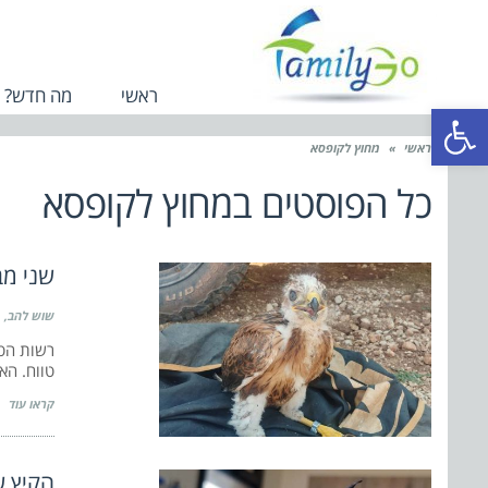
ראשי
מה חדש?
פתח סרגל נגישות
ראשי
»
מחוץ לקופסא
כל הפוסטים ב
מחוץ לקופסא
שני מב
שוש להב
רשות הטב
טווח. האי
קראו עוד
הקיץ ש