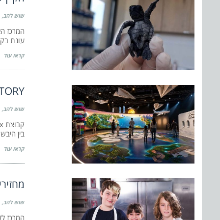
שוש להב
עונת בקי
קראו עוד
WORLD STORY:
שוש להב
בין היבש
קראו עוד
מחזירי
שוש להב
המרכז ללי