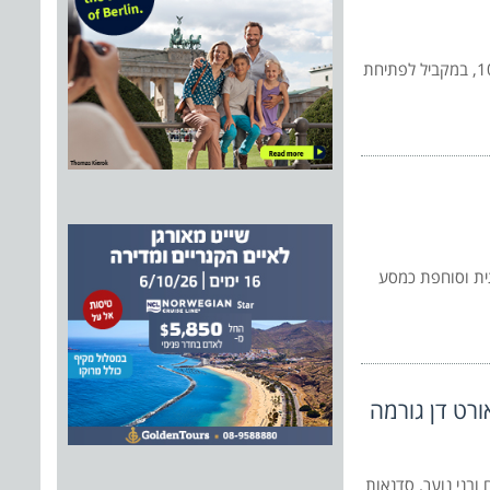
המרכז הארצי להצלת צבי הים של רשות הטבע והגנים במכמורת, הגיע למבקר ה-10,000, במקביל לפתיחת
ייתית וסוחפת כמסע
רט דן גורמה
 ובני נוער. סדנאות