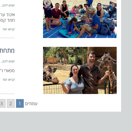
שוש להב
איגוד ער
חמד קסומ
קראו עוד
מתחתני
שוש להב
ספארי ר"
קראו עוד
עמודים
1
2
3