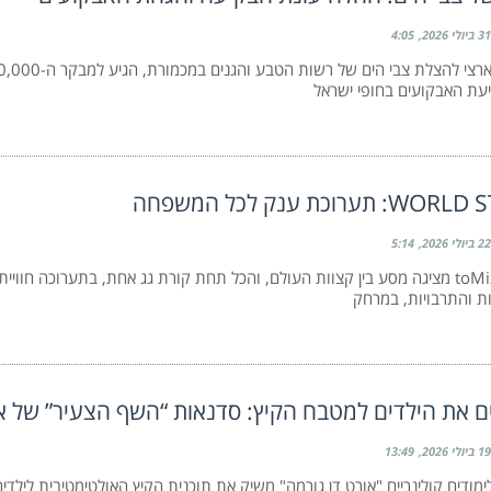
31 ביולי 2026
4:05
עת האבקועים בחופי ישראל
 תערוכת ענק לכל המשפחה
22 ביולי 2026
5:14
קבוצת toMix מציגה מסע בין קצוות העולם, והכל תחת קורת גג אחת, בתערוכה חוו
ות והתרבויות, במרחק
ם את הילדים למטבח הקיץ: סדנאות “השף הצעיר” של או
19 ביולי 2026
13:49
מודים קולינריים "אורט דן גורמה" משיק את תוכנית הקיץ האולטימטיבית לילדים