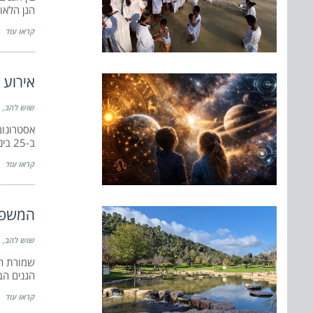
הגן הלאו
קראו עוד
אירוע 
שוש להב
ב-25 בינואר
קראו עוד
המשפחו
שוש להב
שמורת הט
הגנים הב
קראו עוד