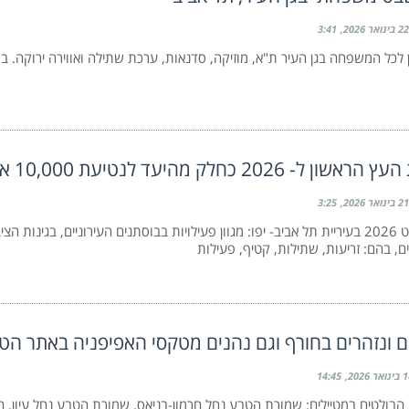
22 בינואר 2026
3:41
 לכל המשפחה בגן העיר ת"א, מוזיקה, סדנאות, ערכת שתילה ואווירה ירוקה. בש
 ל- 2026 כחלק מהיעד לנטיעת 10,000 אילנות
21 בינואר 2026
3:25
ט"ו בשבט 2026 בעיריית תל אביב- יפו: מגוון פעילויות בבוסתנים העירוניים, בגינות ה
ם, בהם: זריעות, שתילות, קטיף, פעילות
ם ונזהרים בחורף וגם נהנים מטקסי האפיפניה באתר הט
ואר 2026
14:45
ם הבולטים במטיילים: שמורת הטבע נחל חרמון-בניאס, שמורת הטבע נחל עיון, הג