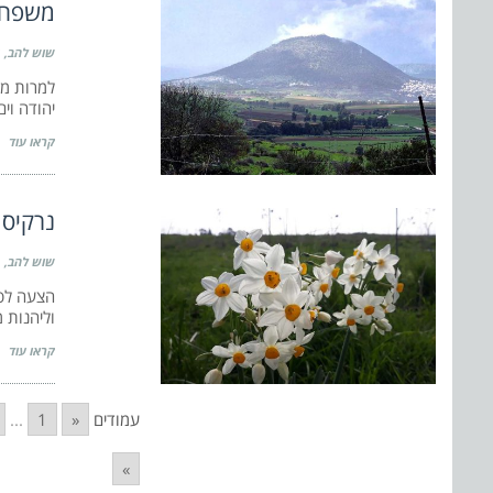
משפחות
שוש להב
למרות מז
יהודה וי
קראו עוד
נרקיס 
שוש להב
הצעה לטי
וליהנות 
קראו עוד
עמודים
«
1
...
»