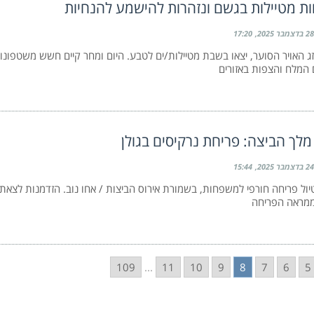
 מטיילות בגשם ונזהרות להישמע להנחיות
28 בדצמבר 2025
17:20
ג האויר הסוער, יצאו בשבת מטיילות/ים לטבע. היום ומחר קיים חשש משטפונו
ם המלח והצפות באזורים
מלך הביצה: פריחת נרקיסים בגולן
24 בדצמבר 2025
15:44
ול פריחה חורפי למשפחות, בשמורת אירוס הביצות / אחו נוב. הזדמנות לצאת ל
ממראה הפריחה
109
...
11
10
9
8
7
6
5