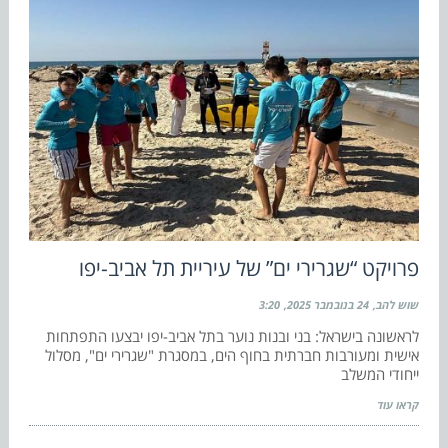
פרויקט “שגרירי ים” של עיריית תל אביב-יפו
שוש להב
24 בנובמבר 2025
3:20
לראשונה בישראל: בני ובנות נוער בתל אביב-יפו יבצעו התפתחות
אישית ומעורבות חברתית בחוף הים, במסגרת "שגרירי ים", מסלול
ייחודי המשלב
קראו עוד