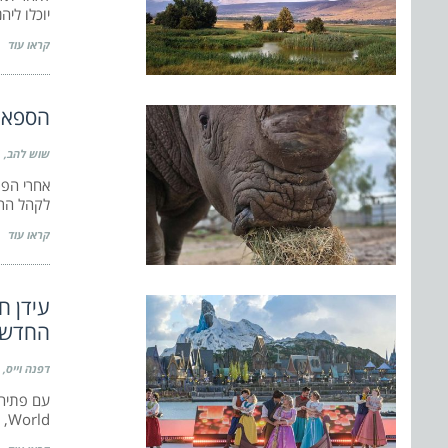
יוכלו לי
קראו עוד
הספארי
שוש להב
לקהל הרח
קראו עוד
החדש
דפנה וייס
World, אתר הנופש המוביל באירופה