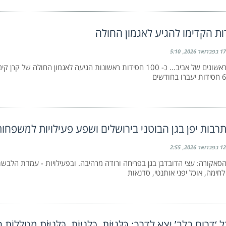
ת הקדימו להגיע לאגמון החולה
17 בפברואר 2026
5:10
ניחוחות ראשונים של אביב... כ- 100 חסידות ראשונות הגיעה לאגמון החולה של 
שים
רבות יפן בגן הבוטני בירושלים ושפע פעילויות למשפחות
12 בפברואר 2026
2:55
סאקורה: עצי הדובדבן בגן בפריחה ורודה מרהיבה. ובפעילויות - עמדת הלבשת 
לחימה, אוכל יפני אותנטי, סדנאות
רום בלב’ יצא לדרך: כַּלָּנִיּוֹת, כַּלָּנִיּוֹת, כַּלָּנִיּוֹת מְטֻלָּלוֹת חִנּ