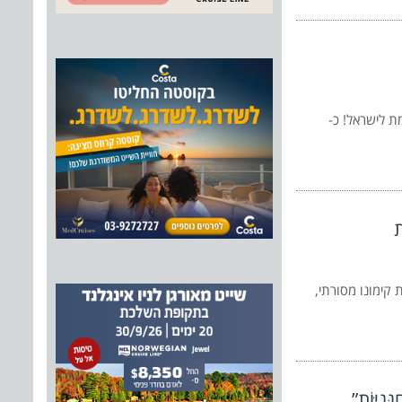
קרן קימת לישראל! כ-
קימונו מסורתי,
ָנִיּוֹת”