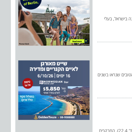
סו, ולראשונה בישראל, בעלי
טובים שנראו בשנים
לאחר תקופת היערכות, האגמון פותח את שעריו לקהל הרחב בדיוק ביום חג העצמאות (ד' 22.4), המבקרים