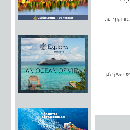
רות שקמה בשור וקרן קימת
 גרם בלבד! זהו ה- לבנ"ש - עטלף לבן