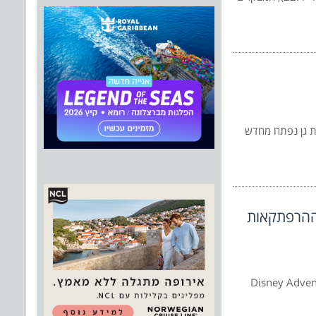
 ברמת גן נפתח מחדש
נך “World of Frozen” ופארק ההרפתקאות
ולם "לשבור את הקרח" ושינוי שמו של הפארק השני ל-Disney Adventure