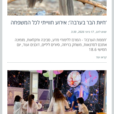
‘חיות הבר בערבה’: אירוע חווייתי לכל המשפחה
שוש להב
17 ביוני 2026
3:30
'חממת הערבה' - המרכז ללימודי מדע, סביבה וחקלאות, מזמינה
אתכם לסדנאות, משחק בריחה, סיורים ליליים, דוכנים ועוד, יום
חמישי 18.6
קראו עוד