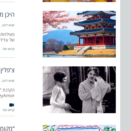
היכן מ
שוש להב
פעילויות
של עדידיד
קראו עוד
צ’פלין
שוש להב
הקרנת "ה
FoleyAmor, יום
קראו עוד
“מקומו