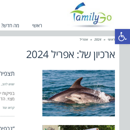
ראשי
מה חדש?
פתח סרגל נגישות
ראשי
»
2024
»
אפריל
ארכיון של:
אפריל 2024
תצפית 
שוש להב
בפיקוח י
מצוי. הדו
קראו עוד
“גרפיט