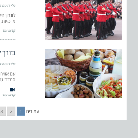
גלי לויטה ל
לונדון ה
מרכזיות,
קראו עוד
בדרך ל
גלי לויטה ל
עם אוויר
סמדר' גם
קראו עוד
עמודים
1
2
3