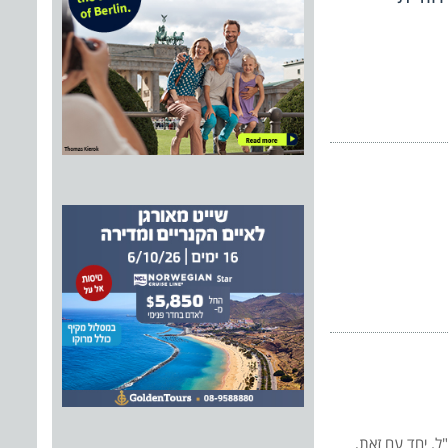
האיסור להעלות לטיסה אקדחים, סכינים ונוזלים בכמויות העולות על 100 מ"ל. יחד עם זאת,