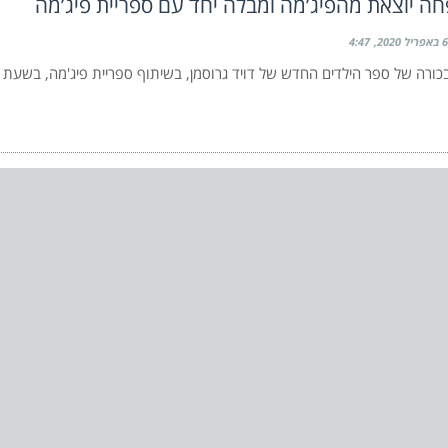
 יוצאת מהפיג’מה ומבלה יחד עם ספריית פיג’מה
6 באפריל 2020
4:47
ורה של ספר הילדים החדש של דויד גרוסמן, בשיתוף ספריית פיג'מה, בשעת סי