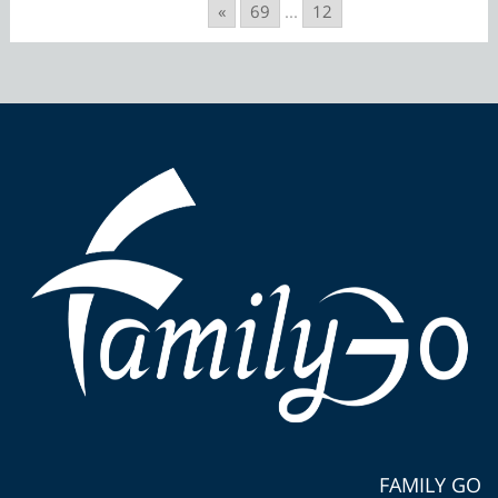
»
69
...
12
FAMILY GO