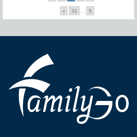
»
32
...
9