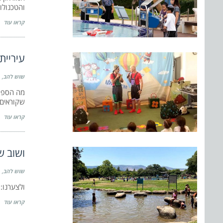
והטכנולו
קראו עוד
עיריית
שוש להב
מה הספר 
שקוראים
קראו עוד
ושוב שבת של מטיי
שוש להב
ולצערנו:
קראו עוד