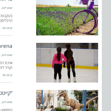
שוש להב
בעקבות פ
הרבליסט,
קראו עוד
One ice arena: הבילוי 
שוש להב
ארנת הקר
וקריר לימ
קראו עוד
“קייטנ
שוש להב
המוזיאון