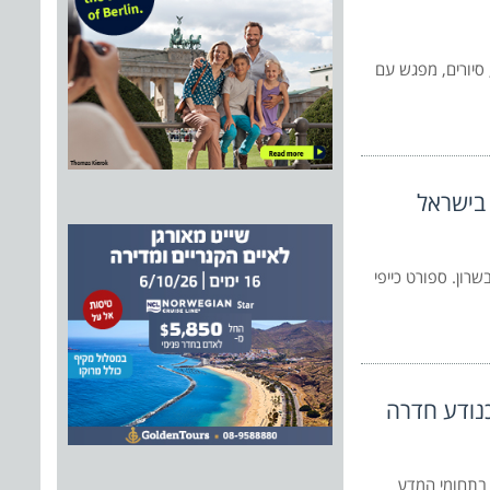
 סיורים, מפגש עם
ון. ספורט כייפי
כנודע חדרה
 בתחומי המדע