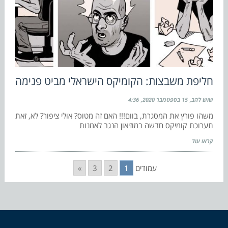
חליפת משבצות: הקומיקס הישראלי מביט פנימה
שוש להב
15 בספטמבר 2020
4:36
משהו פורץ את המסגרת, בוום!!! האם זה מטוס? אולי ציפור? לא, זאת
תערוכת קומיקס חדשה במוזיאון הנגב לאמנות
קראו עוד
עמודים
1
2
3
»