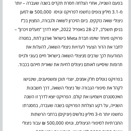
בפעם השנייה, אחרי הצלחה חסרת תקדים בשנה שעברה – יותר
מ-3.1 מיליון צופים נחשפו לפרויקט וגויסו 500,000 ₪ למען
ניצולי שואה נזקקים. ביום הזיכרון לשואה ולגבורה, המצוין בכ”ז
בניסן תשפ”ב, 28-27 באפריל 2022, ייצא לדרך “מעלים זיכרון” –
פרויקט מיוחד שיזמו חברת Meta בישראל וארגון לתת, במטרה
לחבר את הדור הצעיר לעדויות ניצולי השואה, להעלות את
המודעות לכך שרבים מניצולי השואה בישראל חיים בעוני ולגייס
תרומות שיסייעו לאותם ניצולים לחיות את שארית חייהם בכבוד.
בפרויקט נוטלים חלק אמנים, יוצרי תוכן ומשפיענים, שינגישו
לקהל את סיפורי הגבורה של ניצולי השואה, דרך חשבונות
האינסטגרם וישמיעו את קולם. הפרויקט יוצא לדרך זו השנה
השנייה, על רקע הצלחת הפרויקט בשנה שעברה, במסגרתו
נחשפו יותר מ-3 מיליון גולשים (יוניקים) ברחבי הרשתות
החברתיות לסיפורי הניצולים, וגויסו 500,000 ₪ עבור ניצולי