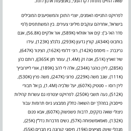
שואה החיים מתחת לקו העוני, באמצעות ארגון לתת.
לפרויקט התגייסו האמנים, יוצרי התוכן והמשפיענים המובילים
בישראל, אחריהם עוקבים מיליוני צעירים. בין המשתתפים (לפי
סדר הא’-ב’): קים אור אזולאי (589K), אור אלקיים (56.8K), אגם
בוחבוט (434K), קורין גדעון (293K), גלגלצ (123K), עידו
גרינברג – מיסמס (142K), רוני דלומי (162K), הצינור (647K),
שיר זוארץ (51K), אנה זק (1.4M), עומר חזן 365K)), רותם כהן
(285K), לירן כוהנר (234K), אלה לי להב (189K), אורי לייזרוביץ’
(111K), שגב משה (229K), פרוגי (247K), משה פרץ (530K),
לירן רוסו – סטטיק (607K), יעל שלביה (1.4M), בן אל תבורי
(512K), נעה תשבי (250K). לפרויקט יצטרפו גם עשרות קהילות
פייסבוק במהלך יום השואה כחלק ממבצע גיוס תרומות עבור
ניצולי שואה נזקקים, לרבות פשפשוק (607K), אבא פגום
(132K), מאמאמשפוחה (57K), נשים מדברות נדל”ן (25K),
מנהלי שיווק מצייצים (19K), חיסוני קורונה בין חברים (55K),