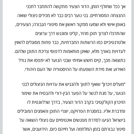
אך ככל שחולף הזמן, הדור הצעיר מתקשה להתחבר לתכני
ההנצחה המסורתיים. בני נוער רבים כבר לא מכירים ניצולי שואה
באופן אישי ולא שמעו ממקור ראשון את סיפורי הגבורה; הצעירים,
שהתרגלו לצרוך תוכן מהיר, קליט ומונגש דרך ערוצים
אלטרנטיביים כמו הרשתות החברתיות, כבר פחות מסוגלים להאזין
לעדויות באורך מלא, שאינן מותאמות לדפוסי צריכת התוכן שלהם.
כתוצאה מכך, קיים חשש אמיתי שבני הנוער לא יתפסו את גודל
האירוע ואת מידת השפעתו על ההיסטוריה של העם היהודי.
“מעלים זיכרון” שואף לתווך ולהנגיש את עדויות הניצולים לבני
הנוער, על מנת לגשר על הפער הבין-דורי ולהבטיח את שימור
הזיכרון הקולקטיבי בקרב הדור הצעיר, בדרך שרלוונטית לו
ומדברת אליו. במסגרת הפרויקט, יוצרי התוכן והאמנים המובילים
בישראל הגיעו לסדרת מפגשים אינטימיים עם ניצולי השואה על
סיפור גבורתם בזמן המלחמה ועל חייהם כיום. הידוענים, אשר