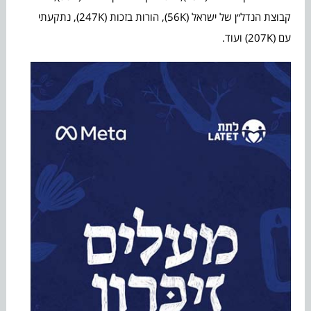
קבוצת הנדל״ן של ישראל (56K), הורות בזכות (247K), נתקעתי
עם (207K) ועוד.