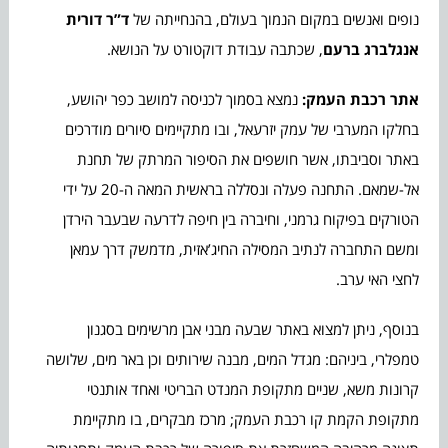
נופים ואנשים במקום הנמוך בעולם, בהנחייתה של
ד”ר דורית
אנגלברג ברעם
, שכתבה עבודת דוקטורט על הנושא.
אתר רכבת העמק:
נמצא בסמוך לכניסה למושב כפר יהושע,
בחלקו המערבי של עמק יזרעאל, ובו מתקיימים סיורים מודרכים
באתר וסביבתו, אשר חושפים את הסיפור המרתק של תחנת
אל-שמאם. התחנה פעלה ונסללה בראשית המאה ה-20 על ידי
הטורקים בפיקוח גרמני, וחיברה בין חיפה לדרעה שבעבר הירדן
ומשם התחברה לנתיב המסילה החיג’אזית, מדמשק דרך עמאן
לחצי האי ערב.
בנוסף, ניתן למצוא באתר שבעה מבני אבן מרשימים בסגנון
טמפלרי, ביניהם: מגדל המים, מבנה שירותים וכן באר מים, שלושה
קרונות משא, שניים מתקופת המנדט הבריטי ואחד אותנטי
מתקופת הקמת קו רכבת העמק; מרכז מבקרים, בו מתקיימת