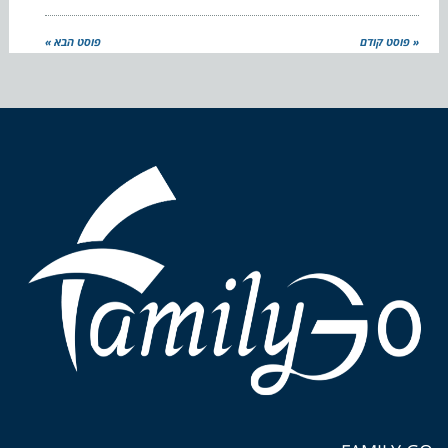
« פוסט קודם
פוסט הבא »