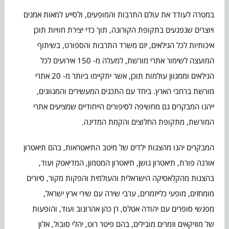
במטרה לעודד את עולם התרבות והמופעים, ולסייע למאות אמנים
ויוצרים שנפגעים בתקופת הקורונה, תוך כדי יצירת חוויות תוכן
איכותיות לכל הגילאים, יזם משרד התרבות והספורט, בשיתוף
המועצה לשימור אתרי מורשת, למעלה מ- 150 אירועים לכל
הגילאים וממגוון עולמות תוכן, אשר יתקיימו ביותר מ- 20 אתרי
מורשת ברחבי הארץ. ביחד עם התכנים המעשירים והמגוונים,
ייהנו המבקרים גם מחשיפה לסיפורים הייחודיים שמציעים אתרי
המורשת, מתקופת החלוצים והקמת המדינה.
המבקרים יהנו מהצגות ילדים של מיטב התיאטראות, בהם תיאטרון
אורנה פורת, תיאטרון גושן, תיאטרון המטמון, המדיאטק ועוד,
בהצגות מהקלאסיקה הישראלית והעולמית והפקות מקור, סיורים
מומחזים, מופעי כלייזמרים, ערבי שירה עם שירי ארץ ישראל,
מפגשי סופרים עם יהודה אטלס, רן כהן אהרונוב ועוד, והופעות
של מוזיקאים וזמרים מובילים, בהם פיטר רוט, יהלי סובול, אלון