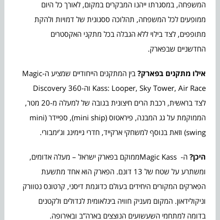
המשפחה, במסגרתו ייהנו המבקרים במקום, לאורך כל היום
ממופעים לכל המשפחה, תהלוכה ססגונית של דמויות ולהקת
מתופפים, לצד בילוי ללא הגבלה בכל מתקני האקסטרים
החדשניים שבפארק.
אילו מתקנים בפארק?
בין המתקנים הייחודיים שמציע ה-Magic
Kass: Looper, Sky Tower, Air Race וה-Discovery 360
לצד בראשית, רכבת הרים חיצונית בגובה של למעלה מ-20 מטר,
הממוקמת על גג המבנה, פיראטוס (mini ship), ספיידר (mini
swing) וזאת בנוסף למשחקי ארקייד, חדרי גיימינג וג’ימבורי.
היכן?
ה- Magic Kassממוקם בפארק ישראל – מעלה אדומים,
ומשתרע על שטח של 13 דונם. הפארק הוא אחד מתשעת
הפארקים המקורים היחידים בעולם כדוגמת דיסני, קרטונס נטוורק
וניקולידאון. המקום מעניק חוויה בינלאומית לגדולים ולקטנים
בדומה למתחמי השעשועים הנוצצים בארה”ב ובאירופה.