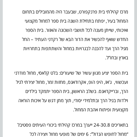
מרכז קהילתי בית פרנקפורט, שבעבר היה מהמובילים בתחום
המחול בעיר, יפתח בתחילת השנה בית ספר למחול מקצועי
ואיכותי, שייתן מענה לכל תושבי השכונה והאזור. בית הספר
החדש שואף להכשיר את הדור הבא של רקדני העתיד – החל
מגיל הרך ועד להכנה לבגרויות במחול והשתתפות בתחרויות
בארץ ובחו”ל.
בית הספר יציע מגוון עשיר של שיעורים: בלט קלאסי, מחול מודרני
ועכשווי, ג’אז, היפ הופ, אקרודאנס, מחזות זמר, מחול יצירתי לגיל
הרך, וברייקדאנס. בשלב הראשון, בית הספר יתמקד בילדים
וילדות בגיל הרך ובתלמידי יסודי, תוך מתן דגש על איכות הוראה
מקצועית ופיתוח אהבת המחול.
בתאריכים 24-30.8 ייערך במרכז קהילתי ביכורי העיתים פסטיבל
“מחול לחופש הגדול”: 6 ימים של מופעי מחול ויצירה לכל