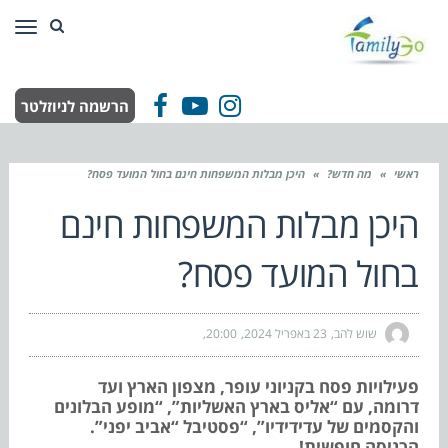
תפר
הרשמה לניוזלטר
Facebook
YouTube
Instagram
ראשי
»
מה חדש?
»
היכן מבלות המשפחות חינם בחול המועד פסח?
היכן מבלות המשפחות חינם
בחול המועד פסח?
שוש להב
23 באפריל 2024
20:00
פעילויות פסח בקניוני עופר, מצפון הארץ ועד
דרומה, עם “אליס בארץ האשליות”, “מופע הבלונים
והקסמים של עדידידיו”, “פסטיבל “אביב יפני”.
הכניסה חופשית!