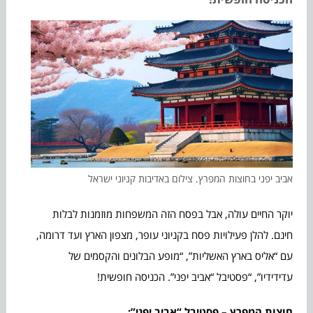
אביב יפני בחוצות המפרץ. צילום באדיבות קניוני ישראל
יוקר החיים עולה, אבל בפסח הזה המשפחות מוזמנות לבלות
חינם. להלן פעילויות פסח בקניוני עופר, מצפון הארץ ועד דרומה,
עם “אליס בארץ האשליות”, “מופע הבלונים והקסמים של
עדידידיו”, “פסטיבל “אביב יפני”. הכניסה חופשית!
חוצות המפרץ – פסטיבל “אביב יפני”: