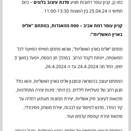
כמו כן, קניון עופר רחובות מציע
סדנת עיצוב בלונים
– ביום
חמישי ה 25.04.24 בין השעות 11:00-13:30 .
קניון עופר רמת אביב – פסח מהאגדות, במתחם “אליס
בארץ האשליות”:
מתחם “אליס בארץ האשליות”, שהוא מתחם חווייתי המיועד לכל
המשפחה, ייפתח לקהל הרחב במהלך חג הפסח, ויפעל במשך 3
ימים, החל מה 24.4.2024 עד ה 26.4.2024.
המתחם יעוצב בהשראה ובסגנון אליס בארץ האשליות, והוא כולל
מגוון רחב של פעילויות לילדים. בין היתר: פינות יצירה מתחלפות,
סדנאות לעיצוב תיק אשליות, יצירת תמונות תעתוע לתליה על
קיר החדר, סדנא לפיסול עץ לבבות, יצירת משחק פסיכודלי,
סדנאת יצירת קופסת קלפים ועוד.
המתחם יקושט מדימויים של אליסה בארץ האשליות, יפעל בקומה