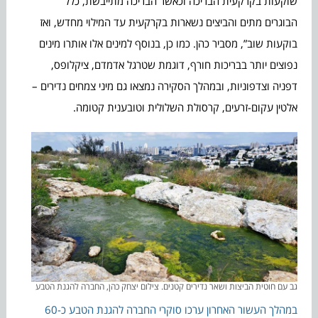
שוקעות בקרקעית הבריכה וכאשר הבריכה מתייבשת, כלל
הבוגרים מתים והביצים נשארות בקרקעית עד המילוי מחדש, ואז
בוקעות שוב”, מסביר כהן. כמו כן, בנוסף למינים אלו אותרו מינים
נפוצים יותר בבריכות חורף, דוגמת שטרגל אדמדם, ציקלופס,
דפניה וצדפוניות, ובמהלך הסקירה נמצאו גם מיני צמחים נדירים –
אלטין עקום-זרעים, קרסולת השלולית וטובענית קטומה.
גב עם חוטית הביצות ושאר נדירים קטנים. צילום יצחק כהן, החברה להגנת הטבע
במהלך העשור האחרון ערכו סוקרי החברה להגנת הטבע כ-60