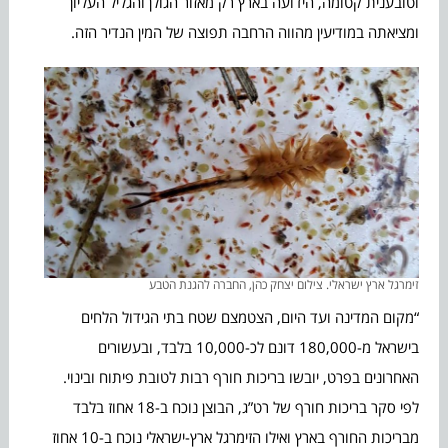
וטובענית קטומה, הידועה בארץ רק מאזור הגולן והגליל העליון
ומציאתה במודיעין מהווה הרחבה תפוצה של המין הנדיר הזה.
זימרגל ארץ ישראלי. צילום יצחק כהן, החברה להגנת הטבע
“מקום המדינה ועד היום, הצטמצם שטח בתי הגידול הלחים
בישראל מ-180,000 דונם לכ-10,000 בלבד, ובעשורים
האחרונים בפרט, יובשו בריכות חורף רבות לטובת פיתוח ובינוי.
לפי סקר בריכות חורף של רט”ג, הבוצן נוכח ב-18 אחוז בלבד
מבריכות החורף בארץ ואילו הזימרגל ארץ-ישראלי נוכח ב-10 אחוז