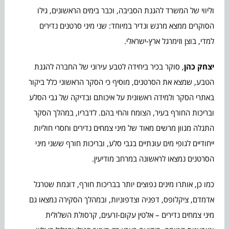
וליווי של המשרד להגנת הסביבה, וכבר בימים הראשונים, גילו
הסוקרים ממצא מרגש ונדיר במיוחד: שני מיני סרטנים נדירים
למדי, בוצן וזימרגל ארץ-ישראלי.
יצחק כהן
, סוקר בכיר ביחידה לטבע עירוני של החברה להגנת
הטבע, שמצא את הסרטנים, מוסיף כי הסקר הראשוני כלל ביקור
באתרי הסקר ולמידה ראשונית על איכותם ובדיקה של גבי הסלע
ובריכות החורף בעיר, הצומח והחי בהם. לדבריו, במהלך הסקר
התגלה מגוון מרשים מאוד של מיני צמחים נדירים וחסרי חוליות
ייחודיים לגופי מים עונתיים בגבי סלע, ובריכות חורף ששני מיני
הסרטנים נמצאו לראשונה במרחב מודיעין.
כמו כן, אותרו מינים נפוצים יותר בבריכות חורף, דוגמת שטרגל
אדמדם, ציקלופס, דפניה וצדפוניות, ובמהלך הסקירה נמצאו גם
מיני צמחים נדירים – אלטין עקום-זרעים, קרסולת השלולית