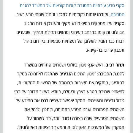
סקרי טבע עירוניים במסגרת קולות קוראים של המשרד להגנת
הסביבה,
וקודמו יוזמות נקודתיות לתכנון וניהול שטחי טבע בעיר.
סקרים אלו מספקים בסיס מידע מקיף ומעודכן אודות המגוון
הביולוגי ומיקומו במרחב העירוני ומהווים תחילת תהליך, שבערים
רבות כבר הוביל לשילובן של תשתיות טבעיות, בקידום ניהול
ותכנון עירוני בר-קיימא.
תמר רביב
, ראש אגף מגוון ביולוגי ושטחים פתוחים במשרד
להגנת הסביבה: “מגוון המינים הנדירים שהתגלו לאחרונה בסקר
במודיעין, מחזקים את חשיבות תרומתם של הרשויות המקומיות,
למאמצי שמירת הטבע בארץ ובעולם, בוודאי כאשר מדובר על בתי
גידול נדירים ומאויימים. הסקר יאפשר לעירייה לרכז את המידע על
השטחים הפתוחים וערכי הטבע בתחומה, ולתכנן ולנהל את
השטחים הטבעיים שבה בצורה נכונה יותר, כדי לשמור על
תפקודן של המערכות האקולוגיות והמשך הרציפות האקולוגית”.