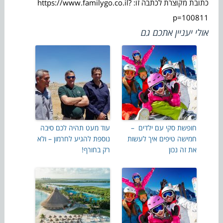
כתובת מקוצרת לכתבה זו: https://www.familygo.co.il?
p=100811
אולי יעניין אתכם גם
חופשת סקי עם ילדים –
עוד מעט תהיה לכם סיבה
חמישה טיפים איך לעשות
נוספת להגיע לחרמון – ולא
את זה נכון
רק בחורף!