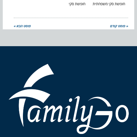
חופשת סקי משפחתית
חופשת סקי
« פוסט קודם
פוסט הבא »