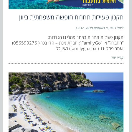
תקנון פעילות תחרות חופשה משפחתית ביוון
ליטל ליכט
8 באוגוסט 2019
15:37
תקנון פעילות תחרות באתר פמלי גו הגדרות:
“החברה” או “FamilyGo“: חברת מגת – הדי בכר ( 056590276)
ואתר פמלי-גו (familygo.co.il) ו/או כל
קראו עוד