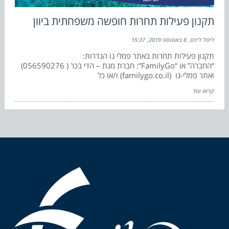
תקנון פעילות תחרות חופשה משפחתית ביוון
ליטל ליכט
8 באוגוסט 2019
15:37
תקנון פעילות תחרות באתר פמלי גו הגדרות:
“החברה” או “FamilyGo“: חברת מגת – הדי בכר ( 056590276)
ואתר פמלי-גו (familygo.co.il) ו/או כל
קראו עוד