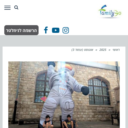
תפר
הרשמה לניוזלטר
Facebook
YouTube
Instagram
ראשי
»
2025
»
אוגוסט (עמוד 3)