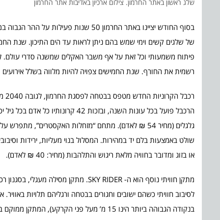
שלג ראשון באתר החרמון. צילום ארכיון באדיבות אתר החרמון
בסוף החודש יציינו באתר החרמון 50 שנות
של שלגים קשים וימי שמש בהם ניתן לראות עד הים התיכון. שנת הח
פיתוח משמעותי וכל זאת על אף משבר האקלים שמשנה סדרי עולם. לקר
רשמית את החורף. שנת החמישים צפויה להיות מלווה בשלל אירועים ו
או בזוג ומדובר בחוויה מלאת ריגוש והתלהבות (מחיר: 40 ₪ לאדם).
מתקן חוויתי נוסף הוא ה- SKY RIDER. מ
בנקודה הגבוהה ביותר הינו 15 מ’ מעל פני הקרקע), המתקן ממוקם באזור מזחלות האקסטרים (מחיר 40 ₪ לאדם).