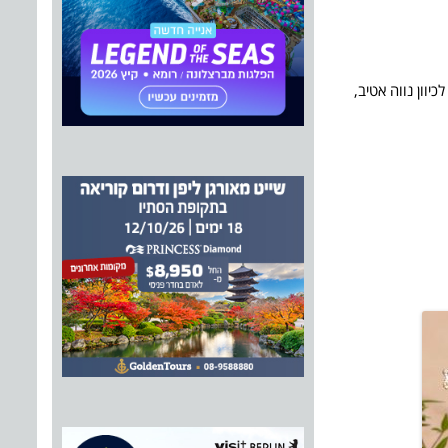
יש 90, עוברים את קרית שמונה, בקניון נחמיה – צומת המצודות – ימינה לכביש 99, עוברים את הבניאס ופונים שמאלה לכביש 988 לכיוון נווה אטיב,