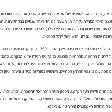
 פעילות על ההר הגבוה במדינה, שזכה לתואר “העיניים של המדינה”. חמישה עשורים, עם עליות ומור
מישים לאתר מסמלת נקודת ציון חשובה במיוחד לאחר שנתיים בצל הקורונה, ה
את סוף השבוע (ככל הנראה ברביעי בלילה), לפי התחזיות גם יגיע השלג הרא
הרבה שמחה, וגם לוגו חדש יושק לרגל החגיגות.
רכבל הקרוניות החדש מטפס בבטחה לפסגת החרמון, לגובה 2040 מ’ מעל פני הים לתצפית מרהיבה, א
הרכבל פועל בכל עונות השנה, ובזכות 42 קרונותיו כל אדם בכל גיל יכול ליהנות
גל
שולט באמצעות בלם יד במהירות. המסלול בנוי מעליות, ירידות וסיבובים מפתי
תקן מסילה מעגלי, בסגנון רכבת הרים תלויה מעל הקרקע, מספק חוויה מהנה לכל המשפחה. זוגות, זוגו
לסיבוב חוויתי כשהם ישובים וחגורים בבטחה ורגליהם תלויות באוויר. אורך המסלול כ- 320 מ’ וזמן הנסיעה אורך כשתי דקות. המתקן