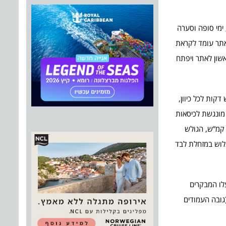
דות, ימי סופה וסערה
אתר עומד לקראת
שון לאתר ויפתח
ורך הרכבל 1250 מ’ ומשך הנסיעה בו כחמש דקות לכל כיוון,
 מהחוויה, מהמראות ומהנוף. כל קרונית מכילה עד 8 מבקרים, וכמובן מונגשת לכיסאות
גלים (מחיר 54 ₪ לאדם). מתחם “מזחלות האקסטרים”, מתפרש על פני מסלול באורך 1 ק”מ, המזחלת נעה על מסילה ומגיעה למהירות של עד 45 קמ”ש, הגולש
עים בין נופי החרמון הפראיים. השימוש במזחלות מגיל 3 ומעלה. ניתן לגלוש במזחלת לבד
ת יעלו המבקרים
 בנוי על עמודים (גובה העמודים