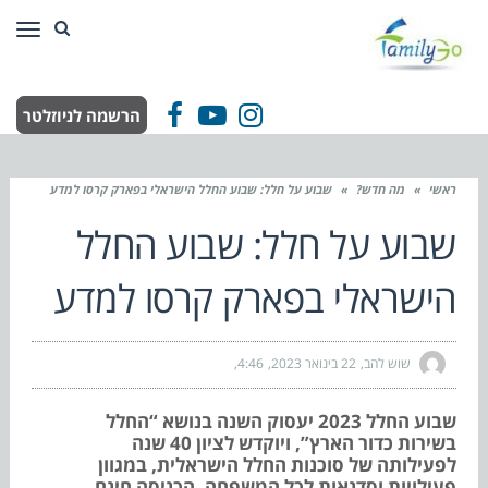
תפר
הרשמה לניוזלטר
Facebook
YouTube
Instagram
ראשי
»
מה חדש?
»
שבוע על חלל: שבוע החלל הישראלי בפארק קרסו למדע
שבוע על חלל: שבוע החלל
הישראלי בפארק קרסו למדע
שוש להב
22 בינואר 2023
4:46
שבוע החלל 2023 יעסוק השנה בנושא “החלל
בשירות כדור הארץ”, ויוקדש לציון 40 שנה
לפעילותה של סוכנות החלל הישראלית, במגוון
פעילויות וסדנאות לכל המשפחה. הכניסה חינם