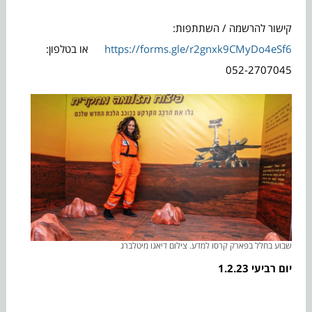
קישור להרשמה / השתתפות:
https://forms.gle/r2gnxk9CMyDo4eSf6
או בטלפון:
052-2707045
שבוע בחלל בפארק קרסו למדע. צילום דיאגו מיטלברג
יום רביעי 1.2.23