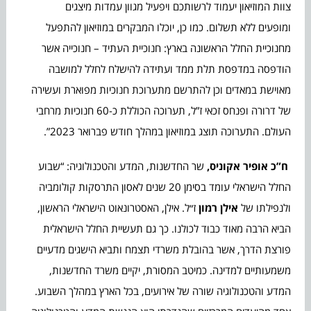
צוות המוזיאון יעמוד לרשותכם ויפעיל מגוון עמדות מיצגים
ומופעים ללא תשלום. כמו כן, יוכלו המבקרים במוזיאון להתפעל
מחנוכיית החלל הראשונה בארץ: חנוכיית העתיד – חנוכייה אשר
הודפסה במדפסת תלת ממד ועתידה להישלח לחלל למושבה
מאוישת במאדים וכן להתרשם מתערוכת חנוכיות מפוארת ועשירה
של דרורה ופנחס זכאי ז”ל, תערוכה הכוללת כ-60 חנוכיות מרחבי
העולם. התערוכה תוצג במוזיאון במהלך חודש פברואר 2023”.
ח”כ אופיר אקוניס,
שר החדשנות, המדע והטכנולוגיה: “שבוע
החלל הישראלי עומד בסימן 20 שנים לאסון התרסקות קולומביה
ולנפילתו של
אילן רמון
ז״ל. אילן, האסטרונאוט הישראלי הראשון,
הביא הרבה מאוד כבוד לכולנו. כך גם תעשיית החלל הישראלית
פורצת הדרך, אשר בהובלת משרדי תצמח ותביא הישגים מדעיים
משמעותיים למדינה. כמיטב המסורת, יקיים משרד החדשנות,
המדע והטכנולוגיה שורה של אירועים, בכל הארץ במהלך השבוע.