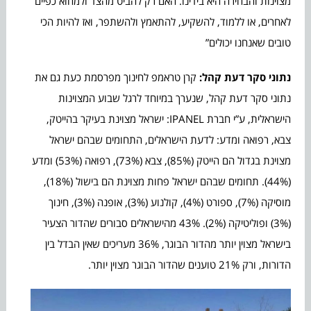
מצוינות והבחירה היא בידינו. האם רק להביט מהצד ולמחוא כפיים
לאחרים, או ללמוד, להשקיע, להתאמץ ולהשתפר, ואז להיות הכי
טובים שאנחנו יכולים”
נתוני סקר דעת קהל:
קרן טראמפ לחינוך מפרסמת כעת גם את
נתוני סקר דעת קהל, שנערך במיוחד לרגל שבוע המצוינות
הישראלית, ע”י חברת IPANEL: ישראל מצוינת בעיקר בהייטק,
צבא, רפואה ומדע: לדעת הישראלים, התחומים שבהם ישראל
מצוינת בגדול הם הייטק (85%), צבא (73%), רפואה (53%) ומדע
(44%). תחומים שבהם ישראל פחות מצוינת הם בישול (18%),
מוסיקה (7%), ספורט (4%), קולנוע (3%), אופנה (3%), חינוך
(3%) ופוליטיקה (2%). 43% מהישראלים סבורים שהדור הצעיר
בישראל מצוין יותר מהדור הבוגר, 36% מעריכים שאין הבדל בין
הדורות, ורק 21% טוענים שהדור הבוגר מצוין יותר.