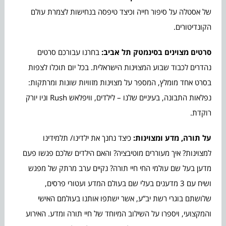
של אסטלה על סיפור חייה וכיצד טיפסה בנחישות לצמרת עולם
הקונדיטורים.
סרטים מצוינים בסינמטק תל אביב:
בחרנו עבורכם סרטים
נהדרים לכבוד שבוע המצוינות הישראלית. בכל יום תוכלו לצפות
בסרט אחד מומלץ, המספר על מצוינות מזוויות שונות ומרתקות:
נפלאות התבונה, בעיניים שלנו – לילדים, וויפלאש Rush וניו יורק
רוקדת.
על תורה, מדע ומצוינות:
כיצד נחנך את ילדינו/ תלמידינו
למצוינות? איך מעוררים מוטיבציה? והאם הילדים שלכם פגשו פעם
מדען בעל שם עולמי החי חיי תורה? נקיים ערב מרתק של מפגש
ושיח עם 3 מדענים בעלי שם בעולם המדע ועטורי פרסים,
שלושתם בוגרי רשת יב”ע, אשר ישתפו אותנו בעולמם האישי
והמקצועי, ויספרו על השילוב המיוחד של חיי תורה ומדע. האירוע