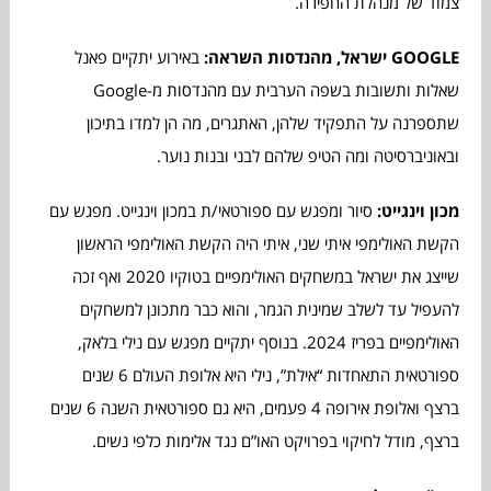
צמוד של מנהלת החפירה.
GOOGLE
ישראל, מהנדסות השראה:
באירוע יתקיים פאנל
שאלות ותשובות בשפה הערבית עם מהנדסות מ-Google
שתספרנה על התפקיד שלהן, האתגרים, מה הן למדו בתיכון
ובאוניברסיטה ומה הטיפ שלהם לבני ובנות נוער.
מכון וינגייט:
סיור ומפגש עם ספורטאי/ת במכון וינגייט. מפגש עם
הקשת האולימפי איתי שני, איתי היה הקשת האולימפי הראשון
שייצג את ישראל במשחקים האולימפיים בטוקיו 2020 ואף זכה
להעפיל עד לשלב שמינית הגמר, והוא כבר מתכונן למשחקים
האולימפיים בפריז 2024. בנוסף יתקיים מפגש עם נילי בלאק,
ספורטאית התאחדות “אילת”, נילי היא אלופת העולם 6 שנים
ברצף ואלופת אירופה 4 פעמים, היא גם ספורטאית השנה 6 שנים
ברצף, מודל לחיקוי בפרויקט האו”ם נגד אלימות כלפי נשים.