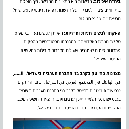
ביה”ח איכילוב:
חדשנות היא המצוינות החדשה. איך הופכים
בית חולים ציבורי למגדלור של חדשנות רפואית דיגיטלית ואנושית?
הרצאה של פרופ׳ רוני גמזו.
האקתון לנשים דתיות וחרדיות:
האקתון לנשים נערך בקמפוס
טל של המרכז האקדמי לב. במסגרתו הסטודנטיות מספקות
פתרונות פיתוח לאתגרים שעולים מחברות מובילות בתעשיית
ההייטק הישראלי
מצוינות בהייטק בקרב בני החברה הערבית בישראל:
التميز
في الهايتك في المجتمع العربي في إسرائيل. ביום זה יתקיים
כנס אודות מצוינות בהייטק בקרב בני החברה הערבית בישראל.
בכנס ישתתפו תלמידי תיכון ערבים ויתנו הרצאות וחשיפה מיטב
המצטיינים הערבים בתחום ההייטק במדינת ישראל.