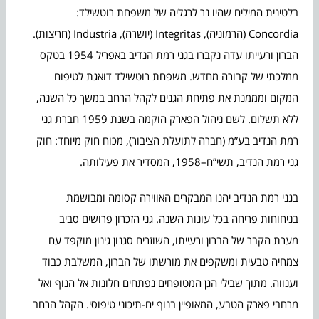
בלטינית המילים שהיו נר לרגליה של משפחת רוטשילד:
Concordia (הרמוניה), Integritas (יושרה), Industria (חריצות).
הברון ורעייתו עדה נקברו בגני רמת הנדיב באפריל 1954 בטקס
ממלכתי של קבורה מחדש. משפחת רוטשילד דואגת לטיפוח
המקום ומממנת את פתיחת הגנים לקהל הרחב במשך כל השנה,
ללא תשלום. לשם ניהול הפארק הוקמה בשנת 1959 חברת גני
רמת הנדיב בע”מ (חברה לתועלת הציבור), מכוח חוק מיוחד: חוק
גני רמת הנדיב, תשי”ח–1958, המסדיר את פעילותה.
בגני רמת הנדיב יהנו המבקרים האווירה קסומה ומבושמת
בניחוחות פריחה בכל עונות השנה. גני הזכרון פרושים סביב
מערת הקבר של הברון ורעייתו, השוזרים סגנון גינון מוקפד עם
צמחיה טבעית ומשקפים את מורשתו של הברון, המשלבת כבוד
וענווה. מתוך שבילי הגן המטופחים נפתחים חלונות אל הנוף ואל
מרחבי פארק הטבע, המאופיין בנוף ים-תיכוני טיפוסי. הקהל הרחב