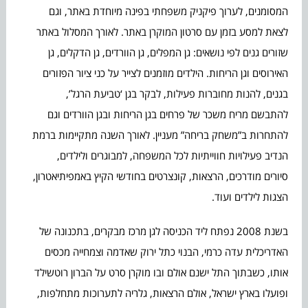
המסומנים, לערוך פיקניק משפחתי בפינה מיוחדת באתר, וגם
לצאת למסע בזמן עם סרטון המוקרן באתר. לאורך המסלול באתר
שזורים גנים לפי נושאים: גן המפלים, גן הוורדים, גן הדקלים, גן
האירוסים וגן הריחות. הילדים מוזמנים לצייר על כני ציור הפזורים
בגנים, להנות מחוברות פעילות, לבקר בגן ‘טביעת הרגל’,
להתבשם מריח משכר של פרחים בגן הריחות ובגן הוורדים וגם
להתחרות ב”משחק בריחה” מעניין. לאורך השנה מתקיימות ברמת
הנדיב פעילויות חווייתיות לכל המשפחה, למבוגרים ולילדים,
סיורים מודרכים, הרצאות, קונצרטים בחודשי הקיץ באמפיתיאטרון,
הצגות לילדים ועוד.
בשנת 2008 נפתח ליד הכניסה לגן מרכז מבקרים, בתכנונה של
האדריכלית עדה כרמי, הבנוי כתל ירוק שאדמה וצמחייה מכסים
אותו, כשבתוך התל ישנם אולם ובו מוקרן סרט על הברון רוטשילד
ופועלו בארץ ישראל, אולם הרצאות, גלריה לתערוכות מתחלפות,