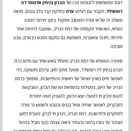
דונם המשמשים להנצחת זכרו של
הברון בנימין אדמונד דה
רוטשילד
, הקבור עם רעייתו
עדה
בחלקת קבר בלב בגנים. מראה
משולב זה של אי פורח המעוצב ומוקפד בתוך מרחבי הטבע
הפראי, הוא אחד מקסמיה של רמת הנדיב, שמעבר להיותה אתר
תיירותי, חינוכי וגיאוגרפי, משמשת גם כמקום מפגש בין אדם, טבע
וסביבה.
סיפורה המופלא של רמת הנדיב מתחיל באיש אחד עם חלום גדול,
הברון בנימין דה רוטשילד, שפעל מתוך חזון, ערכים ותשוקה, כדי
לאפשר חיים בארץ ישראל של ראשית ההתיישבות, וממשיך ברמת
הנדיב של היום, בפעילות בהשראת מורשת הברון, המבקשת
להוות זיכרון חי לפועלו יוצא הדופן, להעניק חוויה ייחודית
למבקרים, לאפשר שהייה וטיול בגנים ובטבע ולשמש כר פורה
למחקרים ולחדשנות. רמת הנדיב, זיכרון חי לברון, פועלת למען
הציבור על גווניו בהווה ובעתיד ורואה עצמה כגוף מוביל בניהול
משאבי טבע וערכי תרבות, תוך הקפדה על יחסי גומלין מקיימים בין