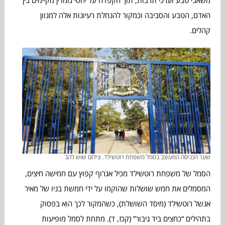
האדם, הטבע והסביבה וכמקור להנחלת רעיונות אלה למגוון
קהלים.
שער הכניסה המעוצב בסמל משפחת רוטשילד. צילום שוש להב
הסמל של משפחת רוטשילד מכיל אגרוף קפוץ עם חמישה חיצים,
המסמלים את חמש שושלות שהוקמו על ידי חמשת בניו של מאיר
אנשל רוטשילד (מיסד השושלת), כשהמקור לכך הוא בפסוק
בתהילים “כחצים ביד גיבור” (קכז, ד). מתחת לסמל מופיעות