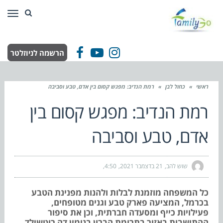
תפר
הרשמה לניוזלטר
Facebook
YouTube
Instagram
ראשי
»
כחול לבן
»
רמת הנדיב: מפגש קסום בין אדם, טבע וסביבה
רמת הנדיב: מפגש קסום בין
אדם, טבע וסביבה
שוש להב
21 בדצמבר 2021
4:50
כל המשפחה מוזמנת לבלות ולהנות מפנינת הטבע
בכרמל, המציעה פארק טבע וגנים מטופחים,
פעילויות כייף ומסעדה חברתית, וכן את סיפור
ההתישבות באזור בתרומת הברון בנימין דה רוטשילד