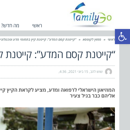
ראשי
מה חדש?
פתח סרגל נגישות
ראשי
»
מחוץ לקופסא
»
“קייטנת קסם המדע”: קייטנת קיץ בתחומי מדע וטכנולוגי
“קייטנת קסם המדע”: קייטנת ק
שוש להב
15 ביוני 2021
4:36
המוזיאון הישראלי לרפואה ומדע, מציע לקראת הקיץ קי
אליהם כבר בגיל צעיר