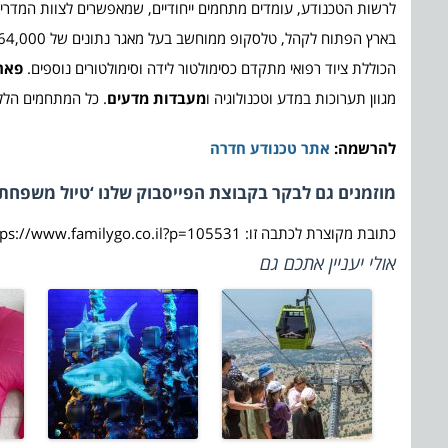
לרשות הטכנודע, עומדים מתחמים ייחודיים, שמאפשרים לצוות המדרי
בארץ הפתוח לקהל, טלסקופ ממוחשב בעל מאגר נתונים של 64,000 עצמים ברקיע.
הכוללת ציוד רפואי מתקדם כסימולטור לידה וסימולטורים נוספים.
פארק
מגוון תערוכות במדע וטכנולוגיה ו
מעבדות מדעים
. כל המתחמים הללו
להרשמה:
אתר טכנודע חדרה
מוזמנים גם לבקר בקבוצת הפייסבוק שלנו ‘טיול משפחתי
כתובת מקוצרת לכתבה זו: https://www.familygo.co.il?p=105531
אולי יעניין אתכם גם