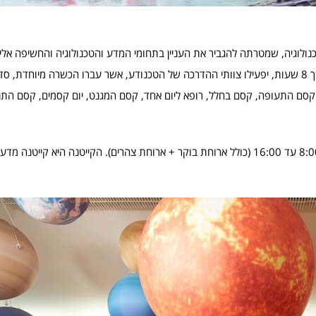
ולוגיה, שמטרתה להגביר את העניין בתחומי המדע והטכנולוגיה והחשיפה אליה
צעיר. במסגרת תוכנית הקייטנה, בכל יום בשבוע בימים א’ עד ה’ ולמשך 8 שעות, יפעילו צוותי ההדרכה של הטכנודע, אשר עברו הכשרה 
, קסם התעופה, קסם בחלל, רופא ליום אחד, קסם המגנט, יום קסמים, קסם התנ
קייטנת “קסם המדע” תתקיים בין התאריכים 21.7- 8.8, בין השעות: 8:00 עד 16:00 (כולל ארוחת בוקר + ארוחת צהרים). הקייטנה ה