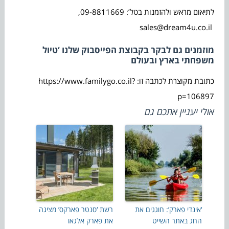
לתיאום מראש ולהזמנות בטל’: 09-8811669,
sales@dream4u.co.il
מוזמנים גם לבקר בקבוצת הפייסבוק שלנו ‘טיול
משפחתי בארץ ובעולם
כתובת מקוצרת לכתבה זו: https://www.familygo.co.il?
p=106897
אולי יעניין אתכם גם
‘אינדי פארק’: חוגגים את
רשת ‘סנטר פארקס’ מציגה
החג באתר השייט
את פארק אלגאו