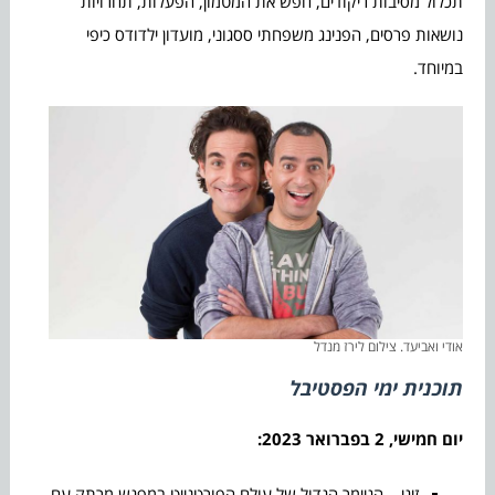
תכלול מסיבות ריקודים, חפש את המטמון, הפעלות, תחרויות
נושאות פרסים, הפנינג משפחתי ססגוני, מועדון ילדודס כיפי
במיוחד.
אודי ואביעד. צילום לירז מנדל
תוכנית ימי הפסטיבל
יום חמישי, 2 בפברואר 2023:
זיגי – הגיימר הגדול של עולם הפורטנייט במפגש מרתק עם