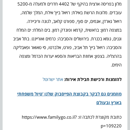
מלון בפריסה ארצית בהיקף של 4402 חדרים ולמעלה מ-5200
עובדים. מלונות הרשת באילת: רויאל ביץ’ אילת, המלך שלמה,
רויאל גארדן, אגמים, ים סוף, ספורט קלאב, לגונה וריביירה.
במצפה רמון: בראשית, קדמא ופונדק רמון. בים המלח: ים המלח
וגנים, גומא בכנרת. בירושלים והסביבה: כרמים ואוריינט. בתל אביב
והסביבה: רויאל ביץ’ תל אביב, פורט, אלברטו, סי טאואר ופאבליקה
בהרצליה. בצפון: אחוזת הבריאות והספא יערות הכרמל ומצפה
הימים.
להזמנות ורכישת חבילת אירוח:
אתר ישרוטל
מוזמנים גם לבקר בקבוצת הפייסבוק שלנו ‘טיול משפחתי
בארץ ובעולם
כתובת מקוצרת לכתבה זו: https://www.familygo.co.il?
p=109220