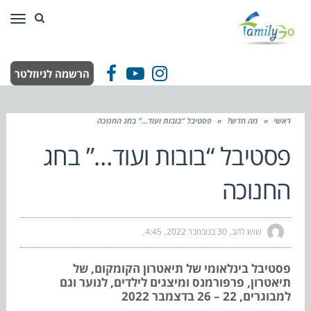
תפר
הרשמה לניוזלטר
Facebook
YouTube
Instagram
ראשי
»
מה חדש?
»
פסטיבל “בובות ועוד…” בחג החנוכה
פסטיבל “בובות ועוד…” בחג
החנוכה
שוש להב
30 בנובמבר 2022
4:45
פסטיבל בינלאומי של תיאטרון הקומקום, של
תיאטרון, פרפורמנס ומיצגים לילדים, לנוער וגם
למבוגרים, 22 – 26 בדצמבר 2022