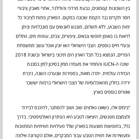
בין השכונות קטמונים, גבעת מרדכי והולילנד, אחרי מאבק ציבורי
חסר תקדים נגד הקמת שכונה במקום. הפארק פתוח לציבור כל
ימות השבוע, ללא תשלום, מונגש לאנשים עם מוגבלויות וניתן
לראות בו באופן חופשי צבאים, ציפורים, צבים, עופות מים, זוחלים
ובעלי חיים נוספים. הצבי הישראלי הוא יונק אוכל עשב ממשפחת
הפריים, הנמצא בכל חבל הארץ הים תיכוני בישראל ובשנת 2018
שינה ה-IUCN והחמיר את מעמדו ממין בסיכון למין בסכנת
הכחדה עולמית. יתרה מזאת, בספירות שנערכו השנה, ניכרת
ירידה בחלק מהאוכלוסיות של הצבי הישראלי ברמות יששכר
ואזורים נוספים בארץ.
“בימים אלו, כשאנו נאלצים שוב ושוב להסתגר, להיכנס לבידוד
ולצמצם מפגשים, היציאה לטבע היא הפתרון האולטימטיבי. בדרך
כלל, בחופשות מוצעות בפארק שלל פעילויות חוויתיות המתווכות
ומעשירות את חווית הטבע עבור המבקרים, אולם הקורונה אילצה