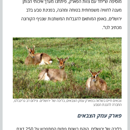
מוסיפה ש”יחד עם צוות הפארק, פיתחנו מערך איכותי הנותן
מענה לחוויה משפחתית בטוחה ומהנה, בפנינת טבע בלב
ירושלים, באופן המותאם להגבלות המשתנות שנגיף הקורונה
מכתיב לנו”.
צבאים חיים בשלווה בפארק עמק הצבאים, בליבה של ירושלים. צילום דב גרינבלט,
החברה להגנת הטבע
פארק עמק הצבאים
בליבה של ירושלים, הוקם בשטח פתוח המתפרש על 250 דונם