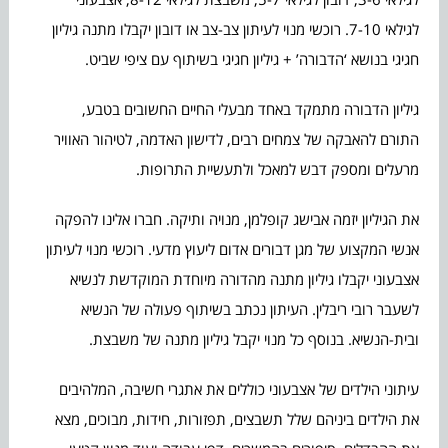
לגילאי 7-10. רוכשי מנוי לעיתון צב-צב או דובון יקבלו מתנה גיליון
חגיגי בנושא ‘הדבורה’ + גיליון חגיגי בשיתוף עם ציפי שביט.
גיליון הדבורה מתמקד באחד מבעלי החיים החשובים בטבע,
התורם להאבקה של צמחים רבים, לדישון האדמה, לטיהור האוויר
מרעלים ומספק דבש למאכל ולתעשיית התרופות.
את הגיליון יזמה אבישג קופלמן, מנויה ותיקה. חברו אלינו להפקה
אנשי המקצוע של מגן דבורים אדום ליעוץ מדעי. רוכשי מנוי לעיתון
אצבעוני יקבלו גיליון מתנה מהדורה מיוחדת המוקדשת לנשיא
לשעבר רובי ריבלין. העיתון נכתב בשיתוף פעולה של הנשיא
ובית-הנשיא. בנוסף כל מנוי יקבל גיליון מתנה של משבצת.
עיתוני הילדים של אצבעוני כוללים את אתגרי חשיבה, המלהיבים
את הילדים ביניהם שלל תשבצים, תפזורות, חידות, מבוכים, מצא