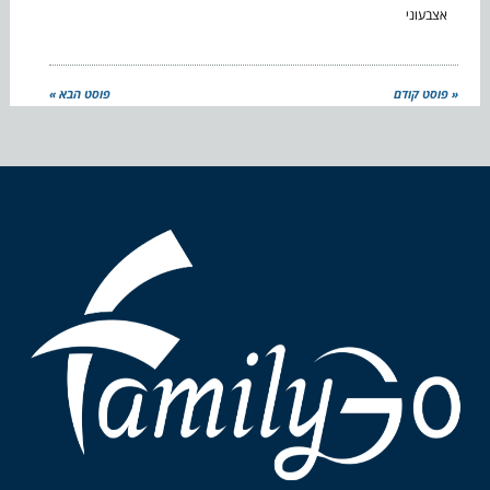
אצבעוני
« פוסט קודם
פוסט הבא »