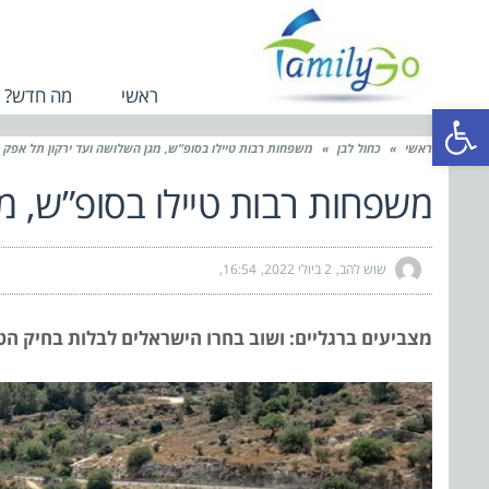
ראשי
מה חדש?
פתח סרגל נגישות
ראשי
»
כחול לבן
»
משפחות רבות טיילו בסופ”ש, מגן השלושה ועד ירקון תל אפק
משפחות רבות טיילו בסופ”ש, מ
שוש להב
2 ביולי 2022
16:54
מצביעים ברגליים: ושוב בחרו הישראלים לבלות בחיק הטב