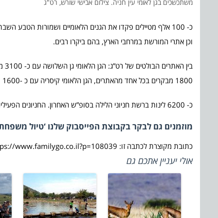
משתכשכים בגן לאומי עין חניה. צילום אבישי שורש, רט"ג
וכן אתרי המורשת במרחבי הארץ, בהם ביקרו רבים.
1800 מבקרים בכל אחד מהאתרים, הגן הלאומי קיסריה עם כ -1600 מבקרים. בנוסף מטיילים רבים ביקרו בגנים הלאומיים חוף פלמחים, תל דור אשקלון ואכזיב.
כ- 6200 לינות ברשת חניוני הלילה בסופ”ש האחרון. החניונים הפעילים ביותר היו אכזיב, מעין חרוד, מקורות הירקון ואשקלון.
מוזמנים גם לבקר בקבוצת הפייסבוק שלנו ‘טיול משפחתי
כתובת מקוצרת לכתבה זו: https://www.familygo.co.il?p=108039
אולי יעניין אתכם גם