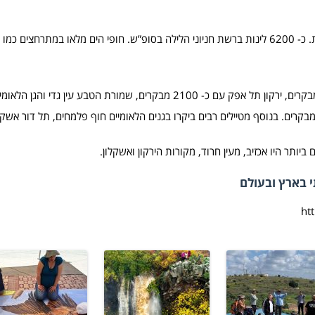
כ- 100 אלף מטיילים פקדו את הגנים הלאומיים ושמורות הטבע השבת. כ- 6200 לינות ברשת חניוני הלילה בסופ”ש. חופי הים מלאו 
בין האתרים הבולטים של רט”ג: הגן הלאומי גן השלושה עם כ- 3100 מבקרים, ירקון תל אפק עם כ- 2100 מבקרים, שמורת הט
 בארץ ובעולם