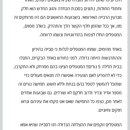
וחתולי החולות, נתונים בסכנת הכחדה והזוג החדש הוא חלק
מגרעין הרבייה האירופאי. בשבועות הראשונים הם היו מרוחקים זה
מזו, אך ככל שהזמן חלף הקשר הלך והתהדק. בשלב מסוים,
המטפלים החלו לצפות בהזדווגויות ונשמו לרווחה.
באחד מהימים, שמחו המטפלים לגלות כי סבייה בהיריון
וההתרגשות הייתה גדולה. לפני כחודש באחד הבקרים, התגלו
בבית הלילה 5 גורים!! המטפלים הציצו בהם ממרחק ולא התקרבו,
כדי לא להפריע לאם הצעירה ואפשרו לה תנאים מעולים כדי
שתוכל להמשיך לטפל בהם בנחת וללא חשש. חמישה גורים זה
מספר אדיר ונדיר ולרוב חלקם לא שורדים. גם שבועות אחדים
לאחר מכן, נצפו כל החמישה שאט אט פקחו את עיניהם ונראו
חזקים וחיוניים.
המטפלים זוקפים את ההצלחה הגדולה הזו לסבייה שהיא אמא