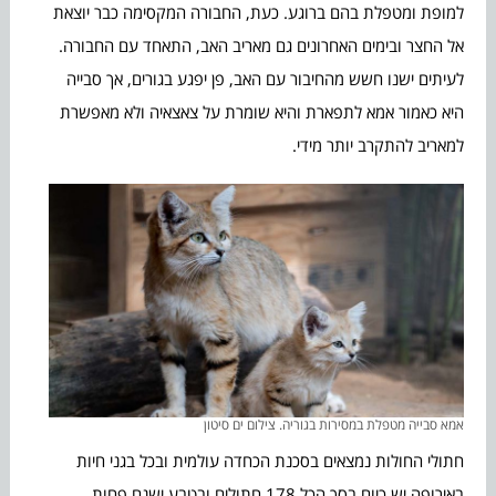
למופת ומטפלת בהם ברוגע. כעת, החבורה המקסימה כבר יוצאת
אל החצר ובימים האחרונים גם מאריב האב, התאחד עם החבורה.
לעיתים ישנו חשש מהחיבור עם האב, פן יפגע בגורים, אך סבייה
היא כאמור אמא לתפארת והיא שומרת על צאצאיה ולא מאפשרת
למאריב להתקרב יותר מידי.
אמא סבייה מטפלת במסירות בגוריה. צילום ים סיטון
חתולי החולות נמצאים בסכנת הכחדה עולמית ובכל בגני חיות
באירופה יש כיום בסך הכל 178 חתולים ובטבע ישנם פחות