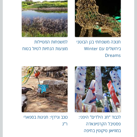
חנוכה משפחתי בגן הבוטני
למשפחות המטיילות
בירושלים עם Winter
מוצעות הנחיות לטיול בטוח
Dreams
לכבוד “חג הילדים” היפני:
כוכב וגי’רף: חגיגות בספארי
פסטיבל הקרפיונאדה
ר”ג
במוזיאון טיקוטין בחיפה