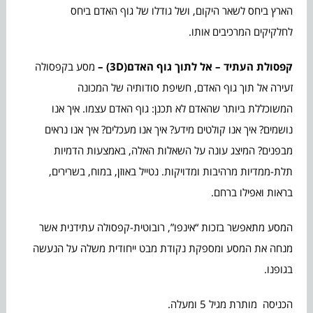
הארץ ביחס לשאר היקום, ושל גודלו של גוף האדם ביחס
לחלקיקים המרכיבים אותו.
קפסולת העתיד –
אל לתוך גוף האדם(3D) –
מסע בקפסולה
זעירה אל תוך גוף האדם, חשיפת סודותיה של המכונה
המשוכללת ביותר שהאדם לא תכנן: גוף האדם עצמו. איך אנו
נושמים? איך אנו קולטים מידע? איך אנו מעכלים? איך אנו נראים
מבפנים? המיצג עונה על השאלות האלה, באמצעות הדמיות
תלת-ממדיות מרהיבות ומדויקות. נטייל באוזן, במוח, בשרירים,
בראות ואפילו ברחם.
המסע מתאפשר בזכות “אינפו”, רובוטית-קפסולה עתידנית אשר
מנחה את המסע ומספקת נקודת מבט ייחודית משלה על הנעשה
בגופנו.
הכניסה מותרת מגיל 5 ומעלה.