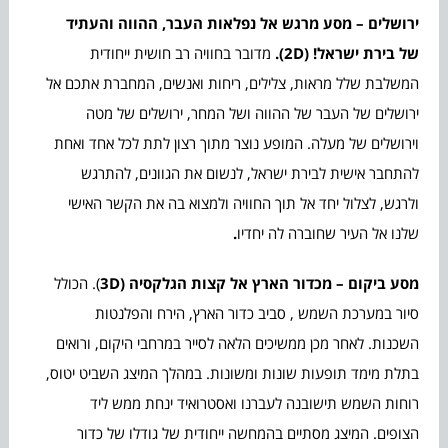
ירושלים –
מסע מרגש אל נפלאות העבר, ההווה והעתיד
של בירת ישראל! (2D).
מדובר ב
חוויה רב חושית ייחודית
המשלבת שלל מראות, צלילים, ריחות ואנשים, המחברת אתכם אל
ירושלים של העבר של ההווה ושל המחר, ירושלים של מטה
וירושלים של מעלה. המופע נוצר מתוך רצון לתת לכל אחד ואחת
להתחבר אישית לבירת ישראל, לנשום את הגוונים, להתרגש
ולרגש, לצלול יחד אל תוך החוויה ולמצוא בה את הקשר האישי
שלנו אל העיר שחוברה לה יחדיו
.
מסע ביקום –
מכדור הארץ אל קצות הגלקסיה (3D
). הכולל
סיור במערכת השמש , סביב כדור הארץ, הירח והפלנטות
השכנות. לאחר מכן ממשיכים הלאה לסייר במרחבי היקום, ורואים
בתלת מימד תופעות שונות ומשונות. במהלך המיצג השביט יטוס,
רוחות השמש תישובנה לעברנו ואסטרואיד ינחת ממש ליד
הצופים. המיצג מסתיים בהמחשה ייחודית של גודלו של כדור