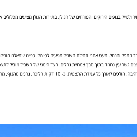
 ולטייל בנופים הירוקים והפורחים של הגולן. בתיירות הגולן מציעים מסלולים א
בר המפל והנחל. מעט אחרי תחילת השביל מגיעים לפיצול. פנייה שמאלה מוביל
וצים גשר עץ נחמד בתוך סבך צמחיית נחלים. הצד הימני של השביל מוביל לתצפ
מפלי הנחל. מומלץ ביותר להגיע אחרי גשם חזק וליהנות מהזרימה המרהיבה. הולכים לאורך כל עמדת התצפית, כ- 10 דק