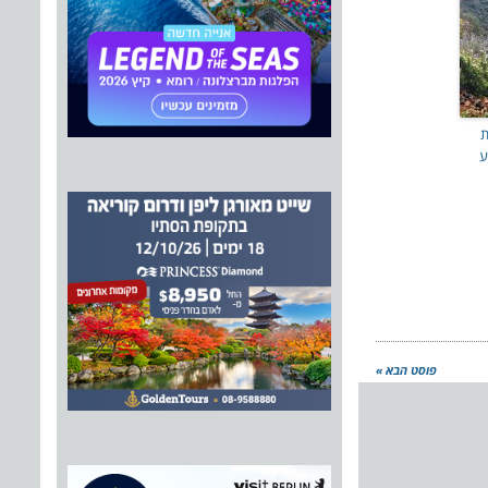
ת
ע
פוסט הבא »