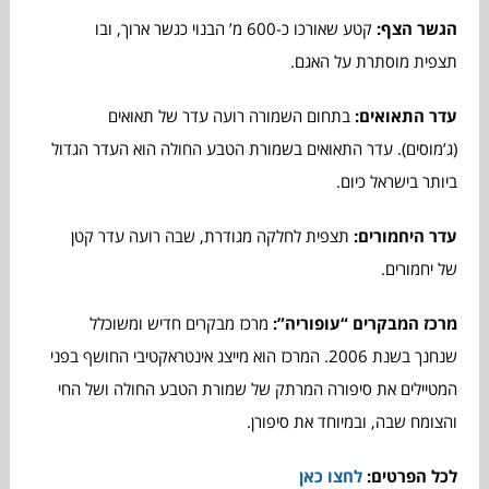
הגשר הצף:
קטע שאורכו כ-600 מ’ הבנוי כגשר ארוך, ובו
תצפית מוסתרת על האגם.
עדר התאואים:
בתחום השמורה רועה עדר של תאואים
(ג’מוסים). עדר התאואים בשמורת הטבע החולה הוא העדר הגדול
ביותר בישראל כיום.
עדר היחמורים:
תצפית לחלקה מגודרת, שבה רועה עדר קטן
של יחמורים.
מרכז המבקרים “עופוריה”:
מרכז מבקרים חדיש ומשוכלל
שנחנך בשנת 2006. המרכז הוא מייצג אינטראקטיבי החושף בפני
המטיילים את סיפורה המרתק של שמורת הטבע החולה ושל החי
והצומח שבה, ובמיוחד את סיפורן.
לכל הפרטים:
לחצו כאן