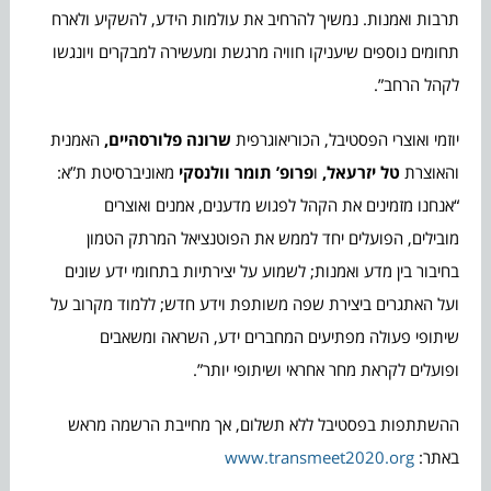
תרבות ואמנות. נמשיך להרחיב את עולמות הידע, להשקיע ולארח
תחומים נוספים שיעניקו חוויה מרגשת ומעשירה למבקרים ויונגשו
לקהל הרחב”.
יוזמי ואוצרי הפסטיבל, הכוריאוגרפית
שרונה פלורסהיים,
האמנית
והאוצרת
טל יזרעאל,
ו
פרופ’ תומר וולנסקי
מאוניברסיטת ת”א:
“אנחנו מזמינים את הקהל לפגוש מדענים, אמנים ואוצרים
מובילים, הפועלים יחד לממש את הפוטנציאל המרתק הטמון
בחיבור בין מדע ואמנות; לשמוע על יצירתיות בתחומי ידע שונים
ועל האתגרים ביצירת שפה משותפת וידע חדש; ללמוד מקרוב על
שיתופי פעולה מפתיעים המחברים ידע, השראה ומשאבים
ופועלים לקראת מחר אחראי ושיתופי יותר”.
ההשתתפות בפסטיבל ללא תשלום, אך מחייבת הרשמה מראש
באתר:
www.transmeet2020.org