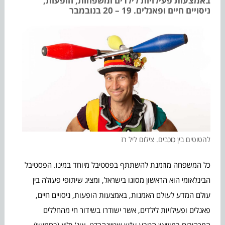
באמצעות פעילויות לילדים ומשפחות, הופעות,
ניסויים חיים ופאנלים. 19 – 20 בנובמבר
להטוטים בין כוכבים. צילום ליל רז
כל המשפחה מוזמנת להשתתף בפסטיבל מיוחד במינו. הפסטיבל
הבינלאומי הוא הראשון מסוגו בישראל, ומציג שיתופי פעולה בין
עולם המדע לעולם האמנות, באמצעות הופעות, ניסויים חיים,
פאנלים ופעילויות לילדים, אשר ישודרו בשידור חי מהחללים
המרהיבים במוזיאון הטבע ע”ש שטיינהרדט, אונ’ ת”א (בחמישי)