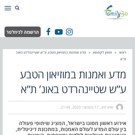
תפר
הרשמה לניוזלטר
Facebook
YouTube
Instagram
ראשי
»
מחוץ לקופסא
»
מדע ואמנות במוזיאון הטבע ע”ש שטיינהרדט באונ’
ת”א
מדע ואמנות במוזיאון הטבע
ע”ש שטיינהרדט באונ’ ת”א
שוש להב
17 בנובמבר 2020
21:49
אירוע ראשון מסוגו בישראל, המציג שיתופי פעולה
בין עולם המדע לעולם האמנות, במתכונת דיגיטלית,