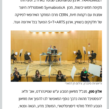
מקיפה חמש יבשות, מכון SymabioticA מאוסטרליה היוצר
אמנות עם רקמות חיות, CERN מרכז המחקר האירופאי לפיזיקה
של חלקיקים בשוויץ, ארגון S+T+ARTS הפועל בכל אירופה ועוד.
וריאציות סינכרון. צילום חן דמארי
אלון ספן,
מנכ”ל מוזיאון הטבע ע”ש שטיינהרדט, אונ’ ת”א:
“הפסטיבל מהווה נדבך נוסף המאפשר לנו להפוך את מוזיאון
הטבע לחלל מולטי דיסציפלינארי, המשלב מדע, הנאה ופנאי,