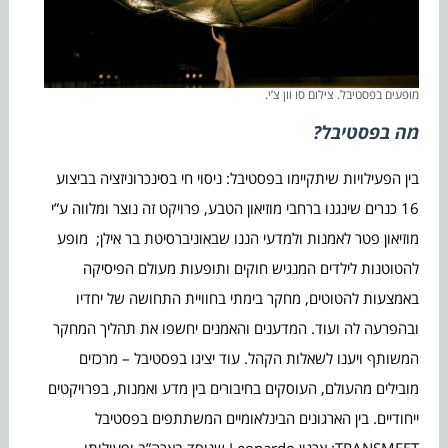
מופעים בפסטיבל. צילום סו וון צ’י.
מה בפסטיבל?
בין הפעילויות שיתקיימו בפסטיבל: ניסוי חי בסינכרוניזציה בביצוע
16 כנרים שינגנו ברחבי מוזיאון הטבע, פרויקט זה נוצר ומלווה ע”י
מוזיאון פטר לאמנות ולמדעי הננו שבאוניברסיטת בר אילן; מופע
להטוטנות לילדים המנגיש חוקים ותופעות מעולם הפיסיקה
באמצעות להטוטים, מחקר בימתי בחוויית התחושה של יחדיו
ובהפרעה לה ועוד. המדענים והאמנים יחשפו את תהליך המחקר
המשותף ויענו לשאלות הקהל. עוד יציגו בפסטיבל – מרכזים
מובילים מהעולם, העוסקים בחיבורים בין מדע ואמנות, בפרויקטים
ייחודיים. בין הארגונים הבינלאומיים המשתתפים בפסטיבל
TRANSMEET: ארגון Leonardo שנוסד בארה”ב ופעילותו