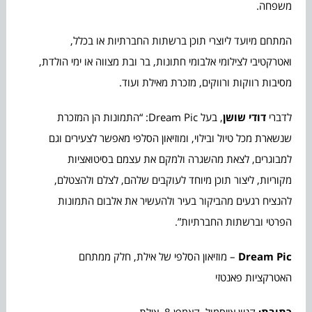
משפחה.
המתחם מיועד ליוצרי תוכן ברשתות החברתיות או בכלל,
ואטרקטיבי לצילומי אלבומי חתונות, בר ובת מצווה או ימי הולדת,
מסיבות רווקות ורווקים, מזכרת מאילת ועוד.
לדברי
דודי שושן
, בעל Dream Pic: “התמונות הן המזכרת
שנשארת מכל טיול ובילוי, ומוזיאון הסלפי מאפשר לצעירים וגם
למבוגרים, לצאת מהשגרה ולמקם את עצמם בסיטואציות
מקוריות, ליצור תוכן מיוחד לעוקבים שלהם, לצלם ולהצטלם,
להנציח רגעים מהביקור בעיר ולהעשיר את אלבום התמונות
הפרטי וברשתות החברתיות”.
Dream Pic
– מוזיאון הסלפי של אילת, חלק ממתחם
האטרקציות פאנטזי
כתובת:
קניון אייסמול, קאמפן 8, אילת,