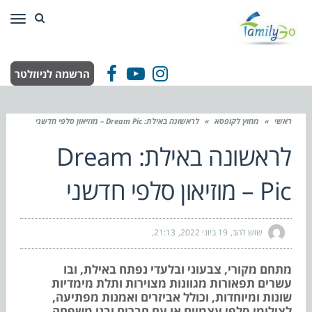
תפר
הרשמה לניוזלטר
Facebook
YouTube
Instagram
ראשי
»
מחוץ לקופסא
»
לראשונה באילת: Dream Pic – מוזיאון סלפי חדשני
לראשונה באילת: Dream
Pic – מוזיאון סלפי חדשני
שוש להב
19 ביוני 2022
21:13
מתחם מקורי, צבעוני ובלעדי נפתח באילת, ובו
עשרים תפאורות מגוונות מצוירות ותלת מימדיות
שונות ומיוחדות, וכולל אביזרים ואמנות מפתיעה,
לצילומי סלפי עצמיים או עם חברים ובני משפחה