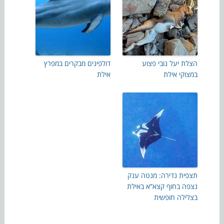
הצלת יעל נובי פצוע
דולפינים מבקרים במפרץ
במצוקי אילת
אילת
תצפית נדירה: מנטה ענק
נצפה בחוף קצא”א באילת
בצלילה חופשית