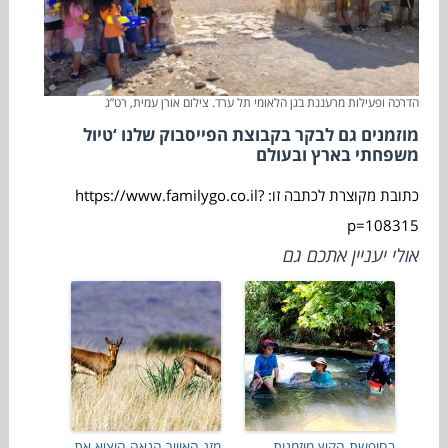
הדרכה ופעילות מרעננת בגן הלאומי תל ערד. צילום אורן עמית, רט”ג
מוזמנים גם לבקר בקבוצת הפייסבוק שלנו ‘טיול
משפחתי בארץ ובעולם
כתובת מקוצרת לכתבה זו: https://www.familygo.co.il?
p=108315
אולי יעניין אתכם גם
בחופשת הקיץ מוזמנות
מזג האוויר הנאה הוציא את