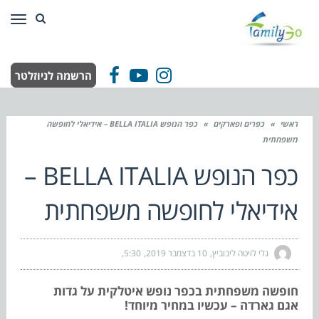
תפר
הרשמה לניוזלטר
Facebook
YouTube
Instagram
ראשי
»
כפרים ופארקים
»
כפר הנופש BELLA ITALIA – אידיאלי לחופשה
משפחתית
כפר הנופש BELLA ITALIA –
אידיאלי לחופשה משפחתית
גלי לויטה ליבוביץ
10 בדצמבר 2019
5:30
חופשה משפחתית בכפר נופש איטלקית על גדות
אגם גארדה – עכשיו במחיר מיוחד!