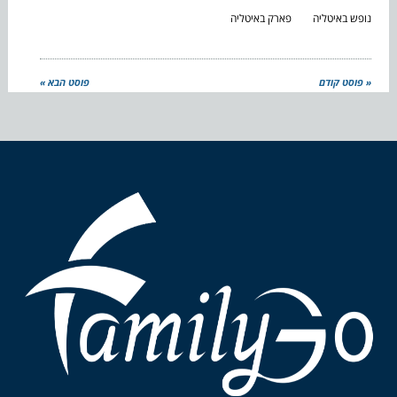
נופש באיטליה
פארק באיטליה
« פוסט קודם
פוסט הבא »