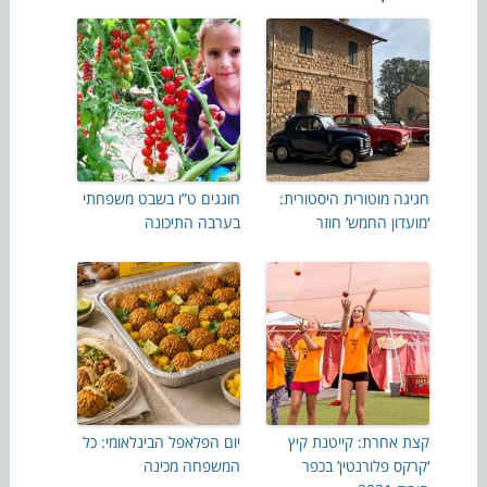
חגיגה מוטורית היסטורית:
חוגגים ט”ו בשבט משפחתי
‘מועדון החמש’ חוזר
בערבה התיכונה
קצת אחרת: קייטנת קיץ
יום הפלאפל הבינלאומי: כל
‘קרקס פלורנטין’ בכפר
המשפחה מכינה