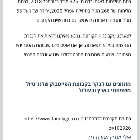
רמת המליחות באגם ירדה מ- 325 מג”ל בנובמבר 2018, לרמת
מליחות של 268 מג”ל בתחילת אפריל 2020, ירידה של מעל 55
מג”ל ומגמה זו אמורה להימשך גם בחודשיים הקרובים.
לצערנו, עקב נגיף הקורונה, נמנע מאיתנו לראות את הכנרת
הנמצאת במלוא תפארתה, אך אנו אופטימיים שבמהרה הסגר יהיה
מאחורינו ויודעים שהכנרת מחכה לכולנו שנגיע ונהנה ממנה!
מוזמנים גם לבקר בקבוצת הפייסבוק שלנו ‘טיול
משפחתי בארץ ובעולם’
כתובת מקוצרת לכתבה זו: https://www.familygo.co.il?
p=102926
אולי יעניין אתכם גם