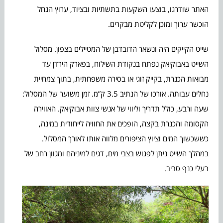
האתר שודרגו, בוצעו השקעות בתשתיות ובציוד, ערוץ הנחל
הוכשר ערוך ומוכן לקליטת מבקרים.
שייט הקייקים היה ונשאר הדובדבן של המטיילים בצפון. מסלול
השייט באבוקיאק נפתח בנקודת השילוח, בפארק הירדן עד
מבואות הכנרת, בקייק זוגי או בסירה משפחתית, בתוך צמחיית
נחלים עבותה. אורכו של הנתיב 3.5 ק”מ. זמן משוער של המסלול:
שעה ורבע, כולל תדריך וליווי של אנשי צוות אבוקיאק. האווירה
הקסומה והכנרת בקצה, הופכים את החוויה לייחודית במינה,
כששכשוך המים וציוץ הציפורים מלווה אותו לאורך המסלול.
במהלך השייט ניתן לפגוש בצבי מים, דגים למיניהם ומגוון רחב של
בעלי כנף סביב.