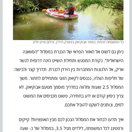
כל המשפחה זורמת: באתר אבוקיאק בפארק הירדן. צילום אייזן יח”צ
ניתן גם לשוט אל האזור הפראי של הכנרת במסלול “הסוואנה
הישראלית”. נקודת המפגש ותחילת השייט הינה דרומית לגשר
אריק, אל הלגונות המחברות בין הירדן לכנרת. תדריך קצר ולבישה
של חליפות הצלה, נכנסים לקיאק הזוגי ומתחילים לחתור. משך
המסלול 2.5 שעות ומלווה במדריך מוסמך מטעם אבוקיאק. לא
צריך ניסיון קודם או ידע בחתירה, פשוט מכניסים את המשוט
למים, ונותנים לשקט להוביל אתכם.
איך תדעו לבחור את המסלול הנכון לכם מבין האופציות? קייקים
ורפטינג לכל המשפחה, לילדים מגיל 3.5, במסלול של כ- שעה