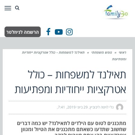
תפר
הרשמה לניוזלטר
Facebook
YouTube
Instagram
ראשי
»
נופש משפחתי
»
תאילנד למשפחות – כולל אטרקציות ייחודיות
ומפתיעות
תאילנד למשפחות – כולל
אטרקציות ייחודיות ומפתיעות
גלי לויטה ליבוביץ
29 ביוני 2019
7:41
מתכננים לטוס עם הילדים לתאילנד? יש כמה דברים
שחשוב שתדעו כשאתם מתכננים את הטיול ומגוון