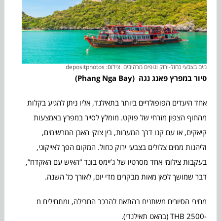
מים בצבעי כחול-ירוק ונופים מרהיבים צילום: depositphotos
סיור במפרץ פאנג נגה (
Phang Nga Bay)
אחד היעדים הפופולריים ביותר בתאילנד, אליו ניתן להגיע בקלות
מהחוף הצפון מזרחי של פוקט. מומלץ לסייר במפרץ באמצעות
קיאקים, או עם קנו דרך המערות, בין צוקי האבן המרשימים,
וליהנות ממים צלולים בצבעי ירוק כחול. המקום הפך לאייקוני,
בעקבות צילומי אחד מסרטיו של ג’יימס בונד “האיש עם האקדח”,
דבר שמושך לכאן מאות מבקרים מדי יום, לאורך כל השנה.
מחירי הסיורים משתנים בהתאם להרכב החבילה, ומתחילים מ
-2500 THB (בהאט תאילנדי).