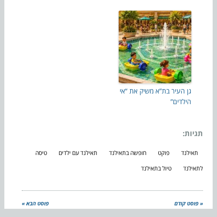
גן העיר בת”א משיק את “אי
הילדים”
תגיות:
תאילנד
פוקט
חופשה בתאילנד
תאילנד עם ילדים
טיסה
לתאילנד
טיול בתאילנד
« פוסט קודם
פוסט הבא »