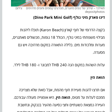
תאילנד – שילוב של נופים מיוערים, מפרצים קסומים וחופים מדהימים צילום:
depositphotos
דינו פארק מיני גולף (
Dino Park Mini Golf
)
בקצה הדרומי של חוף קארון (Karon Beach) תוכלו ליהנות
מבילוי משפחתי במיני גולף, הכולל 18 גומות, מכשולים מאתגרים,
מערות ומלכודות מים. בלילה התאורה במקום מרהיבה ויש גם
מסעדה.
עלות השהות במקום הנה 240 THB למבוגר ו- 180 THB לילד.
הואה הין
אם תרצו להנות מעיירת חוף מהמת, אבל כזאת שלא מצריכה
ממכם לעלות על מטוס,
הואה הין
, היא אופצייה מעולה עבורכם.
העיירה נמצאת כשעתיים וחצי נסיעה מהעיר בנגקוק ונחשבת