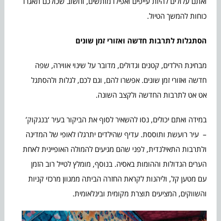
ואתם עלולים להיות עייפים ואפילו מותשים, וחשוב שכולכם תאגרו
כוחות להמשך הטיול.
הסתגלות לתרבות חדשה ואזורי זמן שונים
מבחינת הילדים, קטנים וגדולים, מדובר על שינוי אווירה, שפה
חדשה ואזורי זמן שונים. אפשרו להם, וגם לכם, לגלות ולהסתגל
אט אט לתרבות החדשה ולקצב השונה.
במידה ואתם יכולים, נסו להשאיר לסוף את הביקור בעיר ‘בנגקוק’
– עיר רועשת ותוססת. עדיף שהילדים יתרגלו לאופי של המדינה
ולתרבות התאילנדית, לפני שהם מגיעים להמולה האופיינית לאחת
הערים הגדולות וההומות באסיה. בנוסף, מומלץ לטייל רוב הזמן
עם מטען קל, וליהנות לקראת החזרה הביתה ממגוון מרכזי קניות
והשווקים, המציעים תוצרת מקומית ובינלאומית.