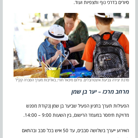
סיורים בדרכי נוף ותצפיות ועוד.
סדנת יצירה צביעת איצטרובלים. צילום מיכאל חורי, באדיבות מערך הסברה קק”ל
מרחב מרכז – יער בן שמן
הפעילות תערך בחניון הפעיל שביער בן שמן (נקודת מפגש
מדויקת תימסר במעמד הרישום, בין השעות 9:00 – 14:00.
האירוע ייערך בשלושה סבבים, עד 50 איש בכל סבב ובהתאם