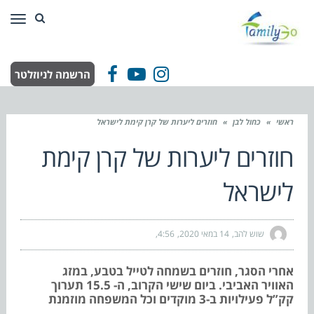
תפר
הרשמה לניוזלטר
Facebook
YouTube
Instagram
ראשי
»
כחול לבן
»
חוזרים ליערות של קרן קימת לישראל
חוזרים ליערות של קרן קימת
לישראל
שוש להב
14 במאי 2020
4:56
אחרי הסגר, חוזרים בשמחה לטייל בטבע, במזג
האוויר האביבי. ביום שישי הקרוב, ה- 15.5 תערוך
קק”ל פעילויות ב-3 מוקדים וכל המשפחה מוזמנת