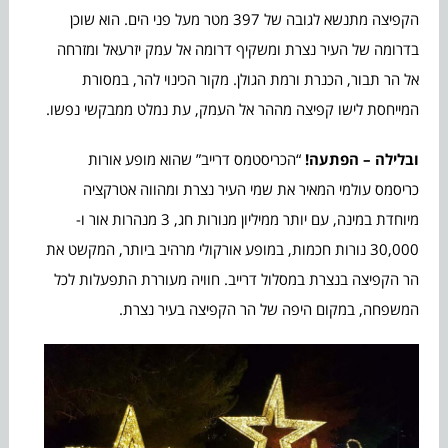
הקפיצה מתנשא לגובה של 397 מטר מעל פני הים. הוא שוכן
בדרומה של העיר נצרת ומשקיף דרומה אל עמק יזרעאל ומזרחה
אל הר תבור, הכנרת ורמת הגולן. מקור הכינוי להר, במסורת
המייחסת לישו קפיצה מההר אל העמק, עת נמלט ממבקשי נפשו.
ובלילה – הפתעה!
“הכריסטמס דרייב” שהוא מופע אורות
כריסמס עולמי המאיר את שמי העיר נצרת ומהווה אטרקציה
מיוחדת במינה, עם יותר ממיליון מנורות חג, 3 מנהרות אור ו-
30,000 נורות חכמות, במופע אורקולי מרהיב ביותר, המקשט את
הר הקפיצה בנצרת במסלול דרייב. חוויה מעוררת התפעלות לכל
המשפחה, במקום היפה של הר הקפיצה בעיר נצרת.