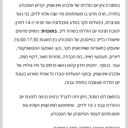
במסגרת ציון יום הולדתו של אלברט איינשטיין, יקדיש הטכנודע
בחדרה, מרכז מדעי בו משתתפים מדי שנה אלפי ילדים, בני נוער
ומבוגרים, בפעילות חקר במדע וטכנולוגיה את יום א’ ה-14 למרץ,
לטובת חגיגת יום הולדתו בשידור לייב.
בתוכנית
: ניסויים מדעיים
שישודרו בלייב בפייסבוק של הטכנודע בין השעות 16:00-17:30,
שיעסקו בתאוריות שאיינשטיין חקר, כגון: האפקט הפוטואלקטרי,
לייזרים, תעתועי ראייה, כוח הכבידה, מהירות האור, ליקויי חמה,
ועוד. בנוסף, יתקיים חידון קהוט נושא פרסים על חייו וגילוייו של
אלברט איינשטיין, ובסוף הפעילות יכובדו כל אורחי האירוע בעוגת
יום הולדת שעוצבה במיוחד עבורו.
בהתאם לתו הסגול, ניתן יהיה להגריל כרטיס כניסה לחגיגת יום
ההולדת עבור כ-10 ילדים, שיתחפשו לאיינשטיין וישלחו את
תמונותיהם לעמוד הפייסבוק של הטכנודע.
הפעילות תשודר במלואה בלייב בפייסבוק.