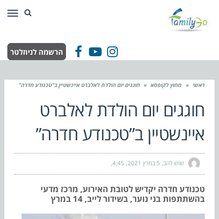
תפר
הרשמה לניוזלטר
Facebook
YouTube
Instagram
ראשי
»
מחוץ לקופסא
»
חוגגים יום הולדת לאלברט איינשטיין ב”טכנודע חדרה”
חוגגים יום הולדת לאלברט
איינשטיין ב”טכנודע חדרה”
שוש להב
5 במרץ 2021
4:45
טכנודע חדרה יקדיש לטובת האירוע, מרכז מדעי
בהשתתפות בני נוער, בשידור לייב, 14 במרץ