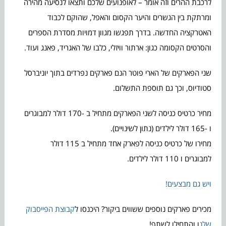
לרכבת ההרים וזה אומר – לאופנועים שלכם ותצאו לנסיעה מהירה
ומרתקת בין הגשרים והיער הקסום והאפל, שהוקם לכבוד
האטרקציה החדשה. בדרך תפגשו מגוון דמויות מסדרת הספרים
והסרטים הקסומה כגון: ארתור וויזלי, כלבו של האגריד, פאנג ועוד.
שני הפארקים של הארי פוטר הנם פארקים נפרדים בתוך יוניברסל
סטודיוס, וכך גם תוספת התשלום.
מחיר כרטיס כניסה לשני הפארקים מתחיל ב -170 דולר למבוגרים
ו -165 דולר לילדים (נתון לשינויים).
מחירו של כרטיס כניסה לפארק אחד מתחיל ב 115 דולר
למבוגרים ו 110 דולר לילדים.
ויש גם מבצעים!
מכירים פארקים נוספים ששווים ביקור? היכנסו ל
קבוצת הפייסבוק
שלנ
ו והתחילו לשתף!