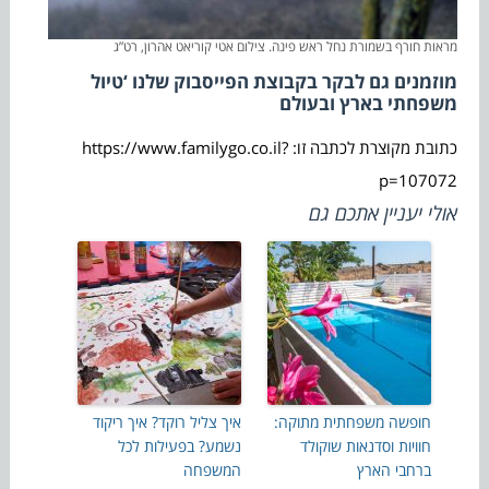
מראות חורף בשמורת נחל ראש פינה. צילום אטי קוריאט אהרון, רט”ג
מוזמנים גם לבקר בקבוצת הפייסבוק שלנו ‘טיול
משפחתי בארץ ובעולם
כתובת מקוצרת לכתבה זו: https://www.familygo.co.il?
p=107072
אולי יעניין אתכם גם
חופשה משפחתית מתוקה:
איך צליל רוקד? איך ריקוד
חוויות וסדנאות שוקולד
נשמע? בפעילות לכל
ברחבי הארץ
המשפחה